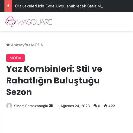
Cilt Lekeleri İçin Evde Uygulanabilecek Basit Maskeler
Anasayfa
/
MODA
MODA
Yaz Kombinleri: Stil ve
Rahatlığın Buluştuğu
Sezon
Bir
Sinem Ramazanoğlu
Ağustos 24, 2023
0
422
e-
posta
göndermek