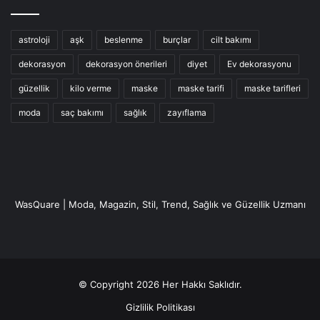
astroloji
aşk
beslenme
burçlar
cilt bakımı
dekorasyon
dekorasyon önerileri
diyet
Ev dekorasyonu
güzellik
kilo verme
maske
maske tarifi
maske tarifleri
moda
saç bakımı
sağlık
zayıflama
WasQuare | Moda, Magazin, Stil, Trend, Sağlık ve Güzellik Uzmanı
© Copyright 2026 Her Hakkı Saklıdır.
Gizlilik Politikası