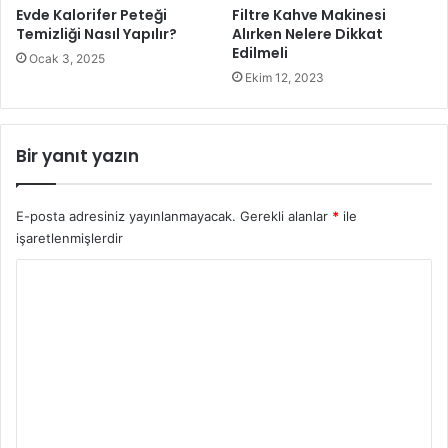
uyanık ve kendinizi dinlenmiş hissedeceksiniz ve kan
Evde Kalorifer Peteği
Filtre Kahve Makinesi
Temizliği Nasıl Yapılır?
Alırken Nelere Dikkat
şekeri seviyeleriniz yiyecek isteklerini, enerji sıkışmalarını
Edilmeli
Ocak 3, 2025
ve sinirlenmeyi önleyerek daha dengeli kalacaktır.
Ekim 12, 2023
Bir yanıt yazın
E-posta adresiniz yayınlanmayacak.
Gerekli alanlar
*
ile
işaretlenmişlerdir
Y
o
r
u
Bu basit ama etkili strateji birçok insanın gece boyunca
daha sağlıklı uyumasını sağlar. Farklı atıştırmalıklar, bir
m
insan için gerekli olan besin dengesine bağlı olarak farklı
*
insanlar için çalışır (yani yağ, karbonhidrat ve protein