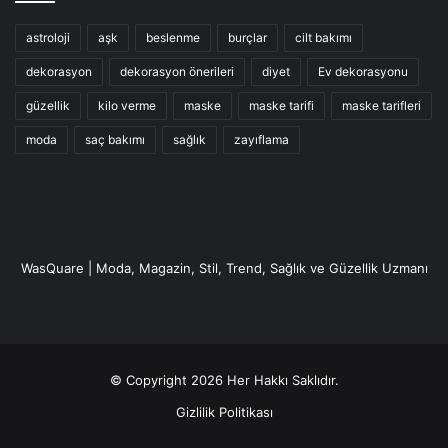
astroloji
aşk
beslenme
burçlar
cilt bakımı
dekorasyon
dekorasyon önerileri
diyet
Ev dekorasyonu
güzellik
kilo verme
maske
maske tarifi
maske tarifleri
moda
saç bakımı
sağlık
zayıflama
WasQuare | Moda, Magazin, Stil, Trend, Sağlık ve Güzellik Uzmanı
© Copyright 2026 Her Hakkı Saklıdır.
Gizlilik Politikası