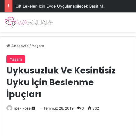
Cilt Lekeleri İçin Evde Uygulanabilecek Basit Maskeler
Anasayfa
/
Yaşam
Yaşam
Uykusuzluk Ve Kesintisiz
Uyku İçin Beslenme
İpuçları
Bir
ipek köse
Temmuz 28, 2019
0
362
e-
posta
göndermek