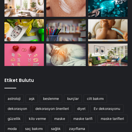
Etiket Bulutu
astroloji
aşk
beslenme
burçlar
cilt bakımı
dekorasyon
dekorasyon önerileri
diyet
Ev dekorasyonu
güzellik
kilo verme
maske
maske tarifi
maske tarifleri
moda
saç bakımı
sağlık
zayıflama