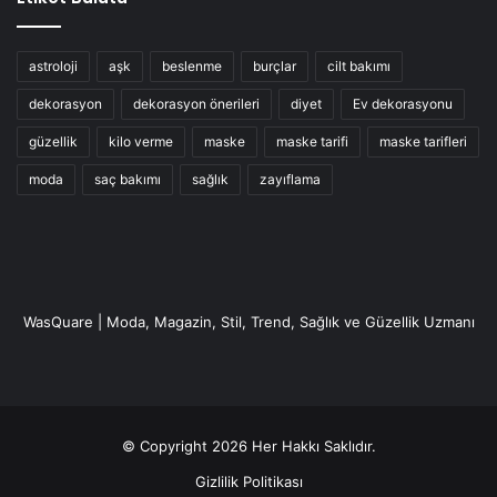
astroloji
aşk
beslenme
burçlar
cilt bakımı
dekorasyon
dekorasyon önerileri
diyet
Ev dekorasyonu
güzellik
kilo verme
maske
maske tarifi
maske tarifleri
moda
saç bakımı
sağlık
zayıflama
WasQuare | Moda, Magazin, Stil, Trend, Sağlık ve Güzellik Uzmanı
© Copyright 2026 Her Hakkı Saklıdır.
Gizlilik Politikası