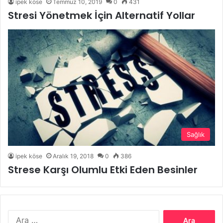
ipek köse
Temmuz 10, 2019
0
431
Stresi Yönetmek İçin Alternatif Yollar
Sağlık
ipek köse
Aralık 19, 2018
0
386
Strese Karşı Olumlu Etki Eden Besinler
Arama: