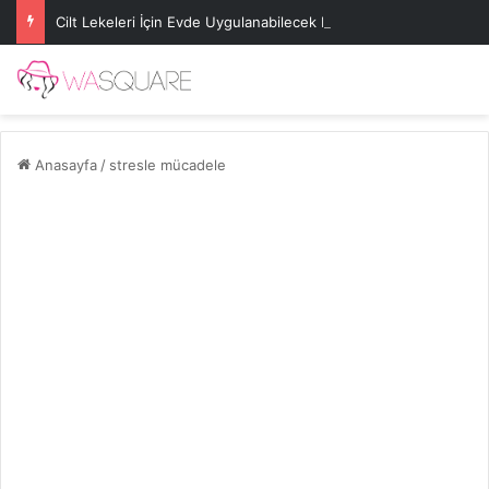
Cilt Lekeleri İçin Evde Uygulanabilecek Basit Maskeler
Anasayfa
/
stresle mücadele