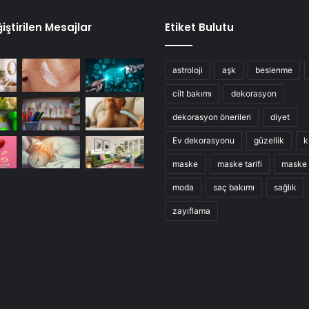
iştirilen Mesajlar
Etiket Bulutu
astroloji
aşk
beslenme
cilt bakımı
dekorasyon
dekorasyon önerileri
diyet
Ev dekorasyonu
güzellik
k
maske
maske tarifi
maske t
moda
saç bakımı
sağlık
zayıflama