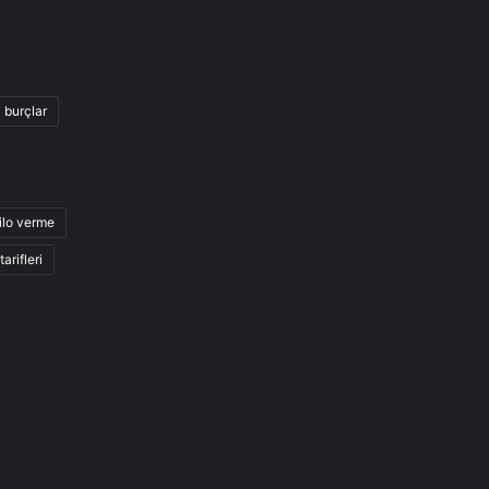
burçlar
ilo verme
arifleri