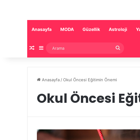
Anasayfa
MODA
Güzellik
Astroloji
Y
Rastgele Makale
Kenar Bölmesi
Arama
Anasayfa
/
Okul Öncesi Eğitimin Önemi
Okul Öncesi Eğ