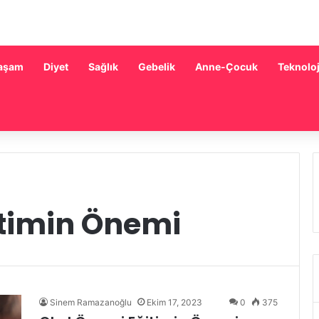
aşam
Diyet
Sağlık
Gebelik
Anne-Çocuk
Teknoloj
itimin Önemi
Sinem Ramazanoğlu
Ekim 17, 2023
0
375