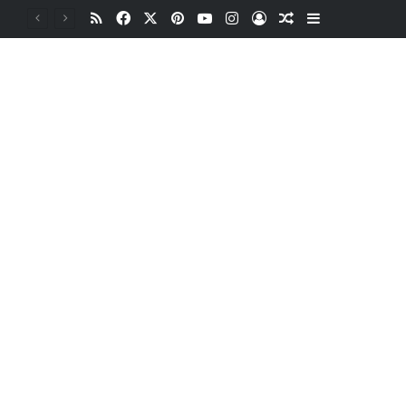
RSS
Facebook
X
Pinterest
YouTube
Instagram
Oturum aç
Rastgele Makale
Kenar Bölme