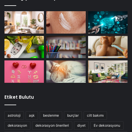
Etiket Bulutu
astroloji
aşk
beslenme
burçlar
cilt bakımı
dekorasyon
dekorasyon önerileri
diyet
Ev dekorasyonu