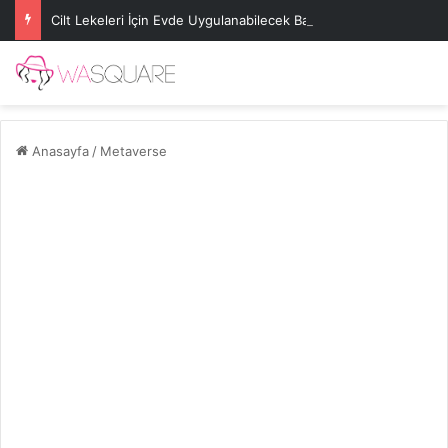
Cilt Lekeleri İçin Evde Uygulanabilecek Basit Maskeler
Anasayfa
/
Metaverse