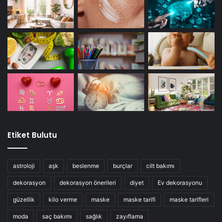
Etiket Bulutu
astroloji
aşk
beslenme
burçlar
cilt bakımı
dekorasyon
dekorasyon önerileri
diyet
Ev dekorasyonu
güzellik
kilo verme
maske
maske tarifi
maske tarifleri
moda
saç bakımı
sağlık
zayıflama