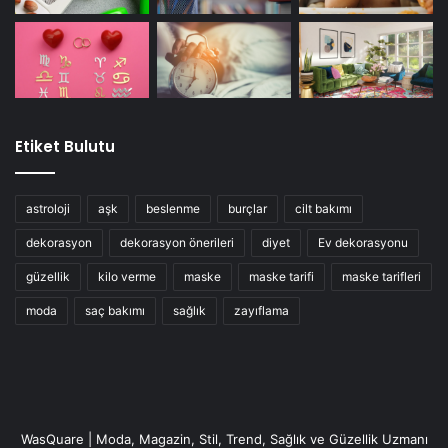
Etiket Bulutu
astroloji
aşk
beslenme
burçlar
cilt bakımı
dekorasyon
dekorasyon önerileri
diyet
Ev dekorasyonu
güzellik
kilo verme
maske
maske tarifi
maske tarifleri
moda
saç bakımı
sağlık
zayıflama
WasQuare | Moda, Magazin, Stil, Trend, Sağlık ve Güzellik Uzmanı