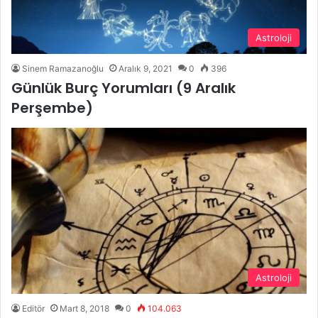
Astroloji
Sinem Ramazanoğlu
Aralık 9, 2021
0
396
Günlük Burç Yorumları (9 Aralık
Perşembe)
Astroloji
Editör
Mart 8, 2018
0
104.063