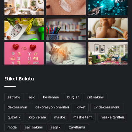
Etiket Bulutu
astroloji
aşk
beslenme
burçlar
cilt bakımı
dekorasyon
dekorasyon önerileri
diyet
Ev dekorasyonu
güzellik
kilo verme
maske
maske tarifi
maske tarifleri
moda
saç bakımı
sağlık
zayıflama