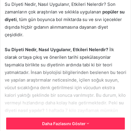
Su Diyeti Nedir, Nasıl Uygulanır, Etkileri Nelerdir? Son
zamanların çok araştırılan ve sıklıkla uygulanan
popüler su
diyeti
, tüm gün boyunca bol miktarda su ve sıvı içecekler
dışında hiçbir gıdanın alınmamasına dayanan diyet
çeşididir.
Su Diyeti Nedir, Nasıl Uygulanır, Etkileri Nelerdir?
İlk
olarak ortaya çıkış ve önerilen tarihi spekülasyonlar
taşımakla birlikte su diyetinin ardında tabi ki bir teori
yatmaktadır. İnsan biyolojisi bilgilerinden beslenen bu teori
ve yapılan araştırmalar neticesinde, içilen soğuk suyun,
vücut sıcaklığına denk getirilmesi için vücudun ekstra
kalori yaktığı şeklinde bir sonuca varılmıştır. Bu durum, kilo
vermeyi hızlandırıp daha kolay hale getirmektedir. Peki
su
diyeti nasıl yapılır?
1 haftada 7 kilo zayıflamak mümkün
mü? İşte süreç ile ilgili tüm merak edilenler!
Daha Fazlasını Göster