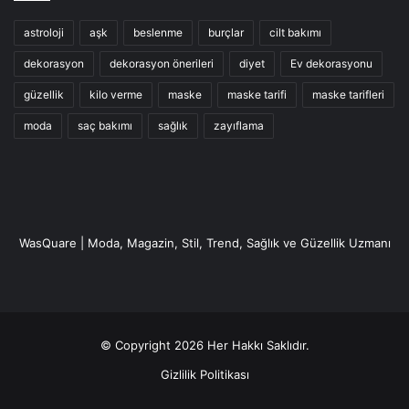
astroloji
aşk
beslenme
burçlar
cilt bakımı
dekorasyon
dekorasyon önerileri
diyet
Ev dekorasyonu
güzellik
kilo verme
maske
maske tarifi
maske tarifleri
moda
saç bakımı
sağlık
zayıflama
WasQuare | Moda, Magazin, Stil, Trend, Sağlık ve Güzellik Uzmanı
© Copyright 2026 Her Hakkı Saklıdır.
Gizlilik Politikası