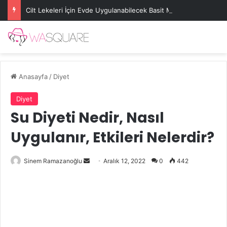
Cilt Lekeleri İçin Evde Uygulanabilecek Basit Maskeler
Anasayfa
/
Diyet
Diyet
Su Diyeti Nedir, Nasıl
Uygulanır, Etkileri Nelerdir?
Bir
Sinem Ramazanoğlu
Aralık 12, 2022
0
442
e-
posta
göndermek