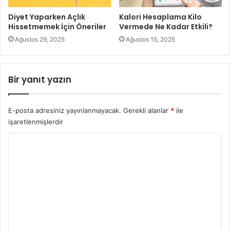
Diyet Yaparken Açlık
Kalori Hesaplama Kilo
Hissetmemek İçin Öneriler
Vermede Ne Kadar Etkili?
Ağustos 29, 2025
Ağustos 15, 2025
Bir yanıt yazın
E-posta adresiniz yayınlanmayacak.
Gerekli alanlar
*
ile
işaretlenmişlerdir
Y
o
Sarımsaklı Zayıflama Çayı
r
Kullanımı
u
Zayıflatan sarımsak çayını
gün içinde en az iki defa
m
olacak şekilde sabah ve akşamları bir fincan tüketmeniz
*
gerekiyor. Sarımsaklı zayıflama çayını maksimum bir litre