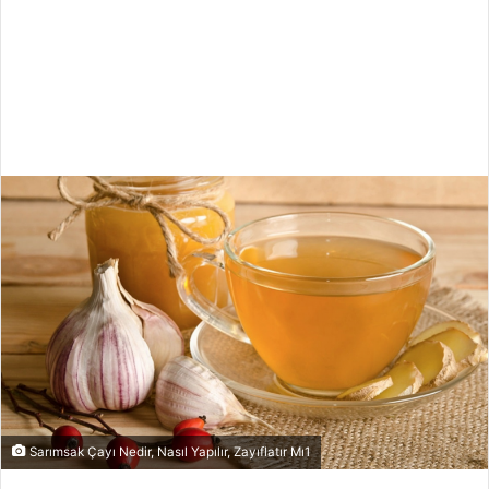
Sarımsak Çayı Nedir, Nasıl Yapılır, Zayıflatır Mı1