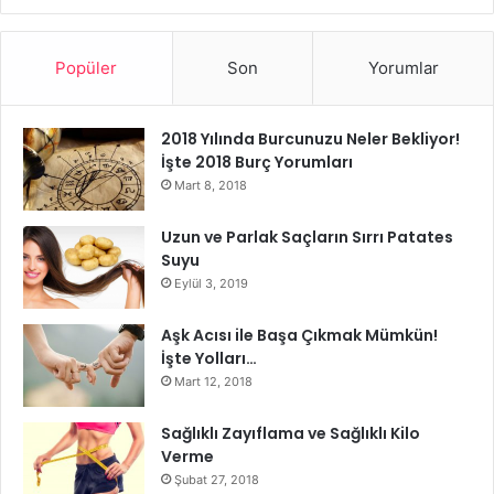
Sarımsaklı Zayıflama Çayının
Yararları
Popüler
Son
Yorumlar
Zayıflatan sarımsak çayı
sindirim sistemlerinizi
temizlemesi ile doğal detoksu sağlar. Bununla birlikte
2018 Yılında Burcunuzu Neler Bekliyor!
fazla kilolarınızı bu şekilde atılmasında fayda sağlar.
İşte 2018 Burç Yorumları
Sarımsak çayı
karında gün içerisinde meydana gelen
Mart 8, 2018
gazı gidermesiyle şişkinliğinizin geçmesine yardımcı
Uzun ve Parlak Saçların Sırrı Patates
olur.
Suyu
Metabolizmanızı hızlandırma özelliğinden dolayı
Eylül 3, 2019
hızlıca kilo vermenize yardımcı olmakla görevlidir.
Yağ yakıcı özelliği bulunan sarımsaklı zayıflama
Aşk Acısı ile Başa Çıkmak Mümkün!
İşte Yolları…
çayının, bel ve basen bölgelerinizde birikmiş fazla
Mart 12, 2018
yağlarınızdan kurtulmada da fayda sağladığı biliniyor.
Göbek bölgenizde ki fazla kilolarınızı vermede etkin
Sağlıklı Zayıflama ve Sağlıklı Kilo
bir role sahiptir.
Verme
Şubat 27, 2018
Gün içerisinde sarımsaklı zayıflama çayı tüketen