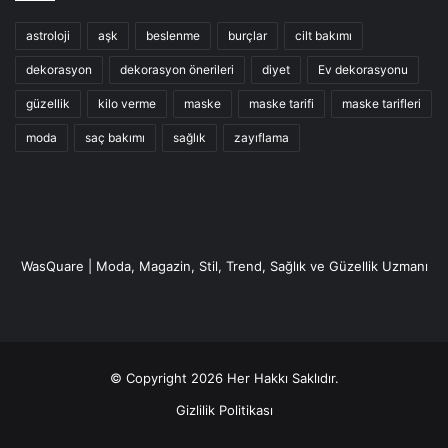
astroloji
aşk
beslenme
burçlar
cilt bakımı
dekorasyon
dekorasyon önerileri
diyet
Ev dekorasyonu
güzellik
kilo verme
maske
maske tarifi
maske tarifleri
moda
saç bakımı
sağlık
zayıflama
WasQuare | Moda, Magazin, Stil, Trend, Sağlık ve Güzellik Uzmanı
© Copyright 2026 Her Hakkı Saklıdır.
Gizlilik Politikası