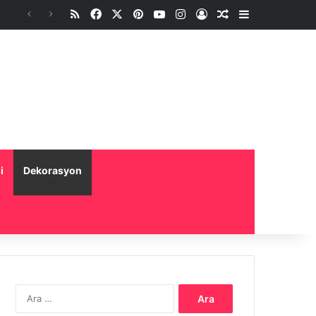
RSS
Facebook
X
Pinterest
YouTube
Instagram
Oturum aç
Rastgele Makale
Kenar Bölme
i
Dekorasyon
Arama: