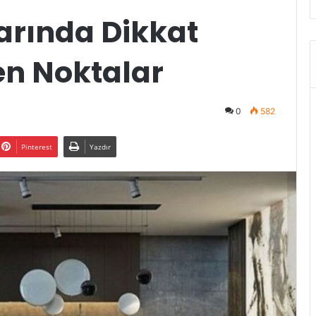
arında Dikkat
en Noktalar
0
582
Pinterest
Yazdır