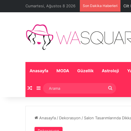
Cumartesi, Ağustos 8 2026
Son Dakika Haberleri
Cilt
Anasayfa
MODA
Güzellik
Astroloji
Y
Rastgele Makale
Kenar Bölmesi
Arama
Anasayfa
/
Dekorasyon
/
Salon Tasarımlarında Dikk
Dekorasyon