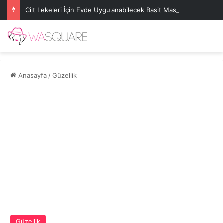
Cilt Lekeleri İçin Evde Uygulanabilecek Basit Maskeler
Anasayfa
/
Güzellik
Güzellik