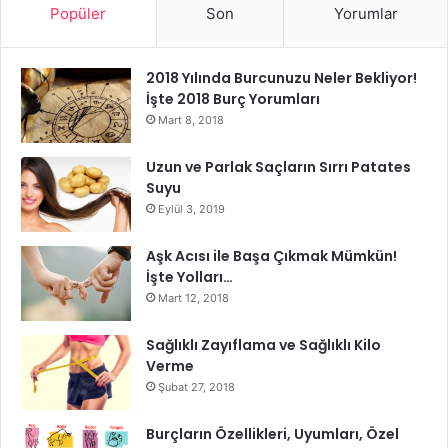
görünmek için veya saçları biraz daha canlı dursun diye
Popüler
Son
Yorumlar
yüzlerce farklı saç bakım ürünleri kullanırlar ve bu
ürünlerde bazen saçları yıpratabiliyor. Kadın yıpranan
2018 Yılında Burcunuzu Neler Bekliyor!
saçlarını gördükten sonra tedavi görüyor ve sonrasında bir
İşte 2018 Burç Yorumları
daha saç bakım ürünleri kullanmıyor. Hiç kimse
Mart 8, 2018
kullanmayın demez, fakat dozunda ve ayarını kaybetmeden
kullanmak gerekiyor. Her gün kullanmamanız gerekir.
Uzun ve Parlak Saçların Sırrı Patates
Saçlarınızı yıpratma boyutunda kullanırsanız, sadece hem
Suyu
Eylül 3, 2019
daha fazla masrafa girersiniz, çünkü eski saçınızı geri
kazanabilmek için tedaviye başlayacaksınız, hem de belki
Aşk Acısı ile Başa Çıkmak Mümkün!
eski saçlarınıza kavuşamayabilirsiniz. Bunlar olabilen
İşte Yolları…
durumlar.
Mart 12, 2018
Sağlıklı Zayıflama ve Sağlıklı Kilo
Verme
Şubat 27, 2018
Burçların Özellikleri, Uyumları, Özel