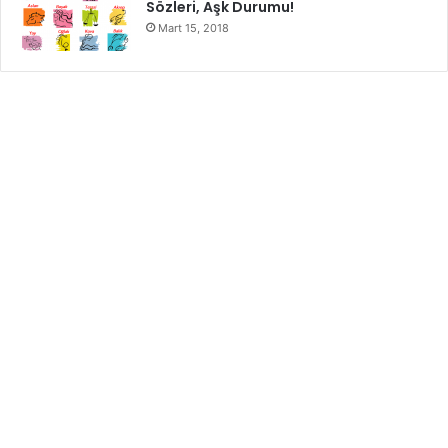
Sözleri, Aşk Durumu!
Mart 15, 2018
Sağlıklı Saçlar
Sağlıklı saçlara sahip olabilmenin bir diğer konusu ise,
aslında fiziken konulardan farklı olup psikolojidir. İnsanların
psikolojik durumları, saç sağlığınızı etkileyebiliyor, hatta
sadece saç değil, bütün sağlığınızı etkileyebiliyor.
Depresyonda veya farklı psikolojik sıkıntıları olanların
saçları bazen yıpranıp dökülebiliyor. Saçlarınız aslında o
kadar hassas ki, saçlarınıza gerçekten kendi
çocuğunuzmuş gibi bakmanız lazım. Bakmayın saçlarınızın
kafanızda şekilli durduğuna, saçlarınızın da ilgiye ihtiyacı