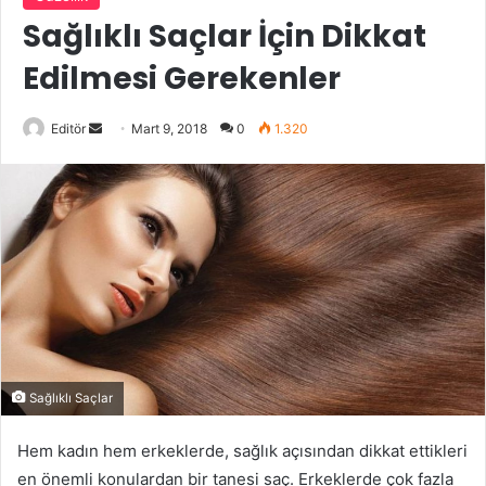
Sağlıklı Saçlar İçin Dikkat
Edilmesi Gerekenler
Bir
Editör
Mart 9, 2018
0
1.320
e-
posta
göndermek
Sağlıklı Saçlar
Hem kadın hem erkeklerde, sağlık açısından dikkat ettikleri
en önemli konulardan bir tanesi saç. Erkeklerde çok fazla