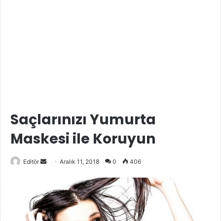
Saçlarınızı Yumurta
Maskesi ile Koruyun
Bir
Editör
Aralık 11, 2018
0
406
e-
posta
göndermek