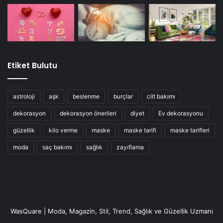
Etiket Bulutu
astroloji
aşk
beslenme
burçlar
cilt bakımı
dekorasyon
dekorasyon önerileri
diyet
Ev dekorasyonu
güzellik
kilo verme
maske
maske tarifi
maske tarifleri
moda
saç bakımı
sağlık
zayıflama
WasQuare | Moda, Magazin, Stil, Trend, Sağlık ve Güzellik Uzmanı