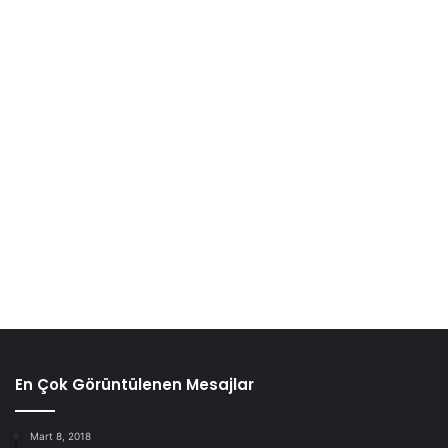
Doktora görünmeden evde tedavi yöntemlerini
uygulamaya kalkmayın.
güzellik
saç bakımı
yumurta maskesi
En Çok Görüntülenen Mesajlar
Mart 8, 2018