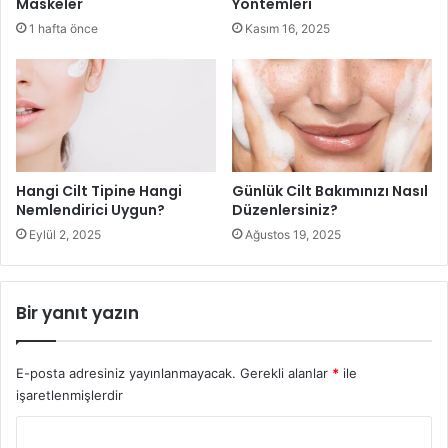
Maskeler
Yöntemleri
1 hafta önce
Kasım 16, 2025
Hangi Cilt Tipine Hangi
Günlük Cilt Bakımınızı Nasıl
Nemlendirici Uygun?
Düzenlersiniz?
Yıpranmış saça Yumurta
Eylül 2, 2025
Ağustos 19, 2025
Maskesi
Bir yanıt yazın
Malzemeler ve Hazırlama:
2 tane yumurtayı cam kase içine kırın ve 5 kaşık zeytinyağı
E-posta adresiniz yayınlanmayacak.
Gerekli alanlar
*
ile
ekleyin. Bu karışımı saç derilerinize sürüp 20 dakika sonra
işaretlenmişlerdir
soğuk su ile yıkayın. Haftada 1 kez uygulayabilirsiniz.
Y