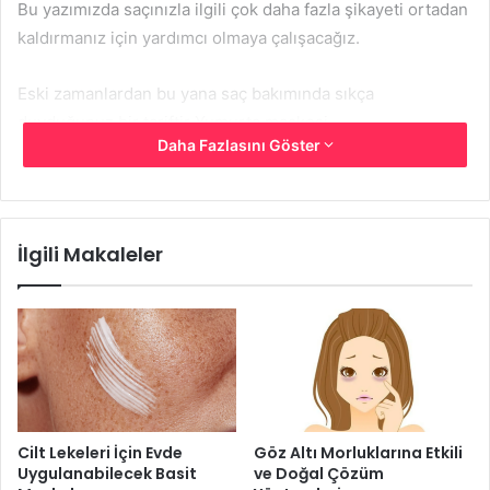
Bu yazımızda saçınızla ilgili çok daha fazla şikayeti ortadan
kaldırmanız için yardımcı olmaya çalışacağız.
Eski zamanlardan bu yana saç bakımında sıkça
duyduğunuz bir tariftir Yumurta maskesi.
Daha Fazlasını Göster
Bu yazımızda sizlere önereceğimiz Yumurta Maskelerini
uygulamanız halinde kısa süre içinde saçlarınızın
güçlendiğini göreceksiniz. Sebebi her ne olursa olsun
İlgili Makaleler
düzenli olarak uygulamanız halinde kısa sürede tüm bu
nedenleri ortadan kaldıracak olan Yumurta maskelerinde
kullanılan malzemeleri ölçüleri dışında kullanmamaya özen
gösterin.
Cilt Lekeleri İçin Evde
Göz Altı Morluklarına Etkili
Uygulanabilecek Basit
ve Doğal Çözüm