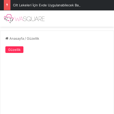
Cilt Lekeleri İçin Evde Uygulanabilecek Basit Maskeler
Anasayfa
/
Güzellik
Güzellik