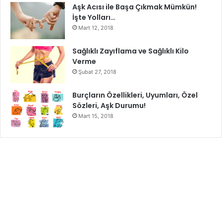
Aşk Acısı ile Başa Çıkmak Mümkün!
15 dakikanın sonunda ise bol ılık su ile durulayın.
İşte Yolları…
Mart 12, 2018
Maskenin önerilen uygulama sayısı 2 haftada 1 seferdir.
Sağlıklı Zayıflama ve Sağlıklı Kilo
Uyarılar:
Verme
Şubat 27, 2018
Yumurta maskesini uygulamadan önce bir cilt
uzmanına danışın.
Burçların Özellikleri, Uyumları, Özel
Sözleri, Aşk Durumu!
Malzemelerin alerji yapabileceği ihtimalini göz ardı
Mart 15, 2018
etmeyin.
Karışımları hazırladıktan sonra ilk olarak bir
bölümünde uygulayın.
Herhangi bir kaşıntı ve kızarıklık yaşamamanız halinde
tüm saç derisine uygulayın.
Eğer tüm bu işlemleri yapmanıza rağmen saçınızı
duruladıktan sonra alerji problemi yaşarsanız cilt
doktoruna muayene olun.