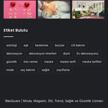
konuşun veya sigara bıraktırma polikliniğinden yardım
alarak sigarayı bırakma konusunda uzmanlaşmış program
başlatın. Sadece ılımlı derecede alkol alın ve eğlence
amaçlı uyuşturucu kullanmaktan kaçının.
Etiket Bulutu
astroloji
aşk
beslenme
burçlar
cilt bakımı
dekorasyon
dekorasyon önerileri
diyet
Ev dekorasyonu
güzellik
kilo verme
maske
maske tarifi
maske tarifleri
moda
saç bakımı
sağlık
zayıflama
Yeterince Uyuyun
Rahatlamanın ve dinlenmenin yollarını bulun. İşiniz günlük
WasQuare | Moda, Magazin, Stil, Trend, Sağlık ve Güzellik Uzmanı
olarak büyük bir stres kaynağıysa, durumunuzu