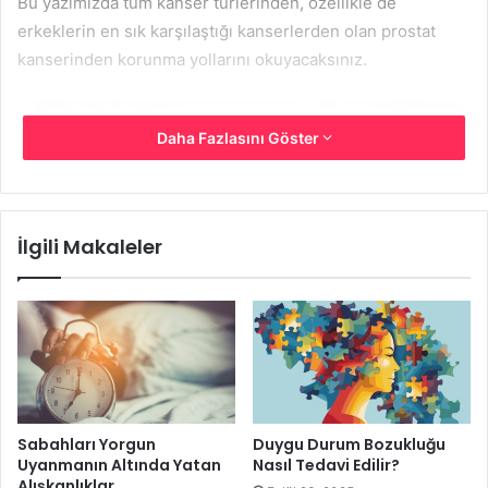
Bu yazımızda tüm kanser türlerinden, özellikle de
erkeklerin en sık karşılaştığı kanserlerden olan prostat
kanserinden korunma yollarını okuyacaksınız.
Daha Fazlasını Göster
İlgili Makaleler
Prostat Kanserinden Korunmak
İçin 6 İpucu
Sabahları Yorgun
Duygu Durum Bozukluğu
Sağlıklı Beslenin ve Kilonuzu Yönetin
Uyanmanın Altında Yatan
Nasıl Tedavi Edilir?
Alışkanlıklar