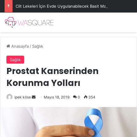
Cilt Lekeleri İçin Evde Uygulanabilecek Basit Maskeler
Anasayfa
/
Sağlık
Sağlık
Prostat Kanserinden
Korunma Yolları
Bir
ipek köse
Mayıs 18, 2019
0
354
e-
posta
göndermek