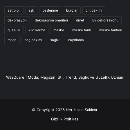
astroloji
aşk
beslenme
burçlar
cilt bakımı
dekorasyon
dekorasyon önerileri
diyet
Ev dekorasyonu
güzellik
kilo verme
maske
maske tarifi
maske tarifleri
moda
saç bakımı
sağlık
zayıflama
WasQuare | Moda, Magazin, Stil, Trend, Sağlık ve Güzellik Uzmanı
© Copyright 2026 Her Hakkı Saklıdır.
Gizlilik Politikası