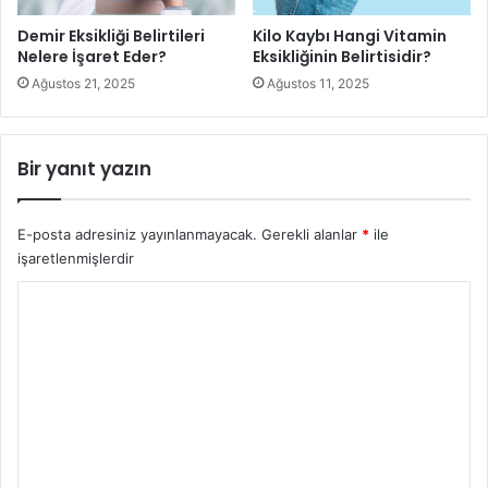
Demir Eksikliği Belirtileri
Kilo Kaybı Hangi Vitamin
Nelere İşaret Eder?
Eksikliğinin Belirtisidir?
Ağustos 21, 2025
Ağustos 11, 2025
Bir yanıt yazın
E-posta adresiniz yayınlanmayacak.
Gerekli alanlar
*
ile
Mide Rahatsızlıkları, Belirtileri ve Tedavisi
işaretlenmişlerdir
4-) Hazımsızlık:
Karında şişkinlik, gerginlik şikayetlerinin
Y
başında hazımsızlık gelir. Kabızlık en önemli nedenidir.
o
Hazmı zor yiyecekler yeme veya hazımsızlığa yol açacak
r
ilaçlar kullanmak nedenleridir. Öncelikli olarak doktor
u
muayenesinden geçip altta yatan başka rahatsızlık var mı
m
bakılmalı ona göre bir tedavi şekli uygulanmalıdır.
*