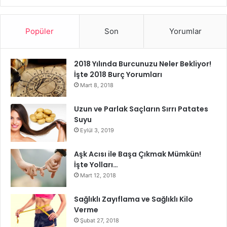
7-) Mide Tembelliği :
Midenin besinleri hazmetmesi
gereken sürede hazmetmemesi olayıdır. Nedeni mide
Popüler
Son
Yorumlar
kaslarının zayıflaması ve midenin gerekli salgıları
salgılayamaması olabilir. Reflü, şeker hastalığı veya viral
2018 Yılında Burcunuzu Neler Bekliyor!
enfeksiyon nedenler arasında sayılabilir.
Karın ağrısı,
ağız
İşte 2018 Burç Yorumları
kokusu, kusma ve şişkinlik belirtileri arasında sayılabilir.
Mart 8, 2018
Uygun diyet programı uygulanır.
Uzun ve Parlak Saçların Sırrı Patates
Suyu
mide rahatsızlıkları
Eylül 3, 2019
Aşk Acısı ile Başa Çıkmak Mümkün!
İşte Yolları…
Mart 12, 2018
Sağlıklı Zayıflama ve Sağlıklı Kilo
Verme
Şubat 27, 2018