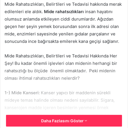
Mide Rahatsızlıkları, Belirtileri ve Tedavisi hakkında merak
edilenleri ele aldık.
Mide rahatsızlıkları
insan hayatını
olumsuz anlamda etkileyen ciddi durumlardır. Ağızdan
geçen her şeyin yemek borusundan sonra ilk adresi olan
mide, enzimleri sayesinde yenilen gıdalar parçalanır ve
sonucunda ince bağırsakta emilerek kana geçişi sağlanır.
Mide Rahatsızlıkları, Belirtileri ve Tedavisi Hakkında Her
Şey! Bu kadar önemli işlevleri olan midenin herhangi bir
rahatsızlığı bu ölçüde önemli olmaktadır. Peki midenin
olması ihtimal rahatsızlıkları nelerdir?
1-) Mide Kanseri:
Kanser yapıcı bir maddenin sürekli
mideye temas halinde olması nedeni sayılabilir. Sigara,
kanserojen madde içeren besinlerin yenmesi örnek
gösterilebilir. Yutma güçlüğü, iştahsızlık veya kilo kaybı
Daha Fazlasını Göster
belirtiler arasındadır. Tedavi ise kemoterapi veya radyoloji