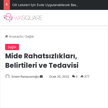
Cilt Lekeleri İçin Evde Uygulanabilecek Basit Maskeler
Anasayfa
/
Sağlık
Sağlık
Mide Rahatsızlıkları,
Belirtileri ve Tedavisi
Bir
Sinem Ramazanoğlu
Ocak 20, 2022
0
377
e-
posta
göndermek