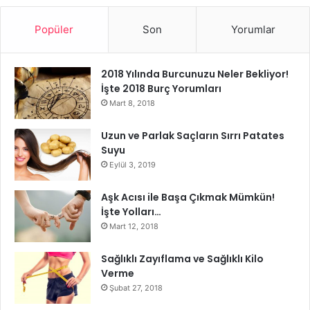
İkna edici metin yazarlığı , bir ürün veya hizmeti bir metin,
Popüler
Son
Yorumlar
bir cümle veya birkaç kelime ile daha ilgi çekici hale
getirmenizi sağlayan bir teknik olduğu için doğrudan metin
2018 Yılında Burcunuzu Neler Bekliyor!
yazarlığı hizmetine bağlıdır . Aslında, kullanıcıyı daha
İşte 2018 Burç Yorumları
bilinçli ve ilgili kılmak için bunların deneyimi ve
Mart 8, 2018
kullanışlılığı anlatılmaktadır.
Uzun ve Parlak Saçların Sırrı Patates
Suyu
Eylül 3, 2019
Aşk Acısı ile Başa Çıkmak Mümkün!
İşte Yolları…
Mart 12, 2018
Sağlıklı Zayıflama ve Sağlıklı Kilo
Metin Yazarlığı
Verme
Şubat 27, 2018