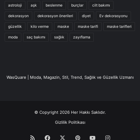
astroloji
aşk
beslenme
burçlar
cilt bakımı
dekorasyon
dekorasyon önerileri
diyet
Ev dekorasyonu
güzellik
kilo verme
maske
maske tarifi
maske tarifleri
moda
saç bakımı
sağlık
zayıflama
WasQuare | Moda, Magazin, Stil, Trend, Sağlık ve Güzellik Uzmanı
© Copyright 2026 Her Hakkı Saklıdır.
Gizlilik Politikası
RSS
Facebook
X
Pinterest
YouTube
Instagram