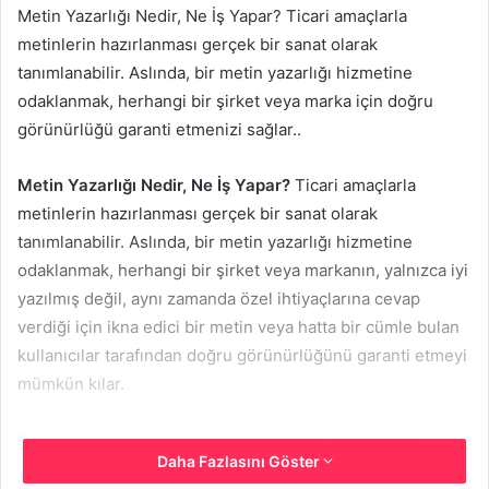
Metin Yazarlığı Nedir, Ne İş Yapar? Ticari amaçlarla
metinlerin hazırlanması gerçek bir sanat olarak
tanımlanabilir. Aslında, bir metin yazarlığı hizmetine
odaklanmak, herhangi bir şirket veya marka için doğru
görünürlüğü garanti etmenizi sağlar..
Metin Yazarlığı Nedir, Ne İş Yapar?
Ticari amaçlarla
metinlerin hazırlanması gerçek bir sanat olarak
tanımlanabilir. Aslında, bir metin yazarlığı hizmetine
odaklanmak, herhangi bir şirket veya markanın, yalnızca iyi
yazılmış değil, aynı zamanda özel ihtiyaçlarına cevap
verdiği için ikna edici bir metin veya hatta bir cümle bulan
kullanıcılar tarafından doğru görünürlüğünü garanti etmeyi
mümkün kılar.
Dijital pazarlama stratejisine başlayanlar için sadece
Daha Fazlasını Göster
açıklayıcı değil, her şeyden önce ilgi çekici ve ikna edici e-