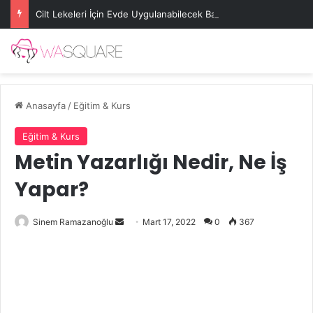
Cilt Lekeleri İçin Evde Uygulanabilecek Basit Maskeler
Anasayfa
/
Eğitim & Kurs
Eğitim & Kurs
Metin Yazarlığı Nedir, Ne İş
Yapar?
Bir
Sinem Ramazanoğlu
Mart 17, 2022
0
367
e-
posta
göndermek