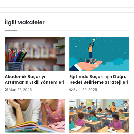
ticaret metinleri yazmak esastır ve satışları artırmanıza
olanak tanır. Çoğu zaman, aslında, metin yazarlığı hizmetini
görme eğilimindeyiz. Bir ürünün basit tanımı gibi ama
İlgili Makaleler
gerçekte arkasında çok daha derin ve karmaşık bir iş var.
Akademik Başarıyı
Eğitimde Başarı İçin Doğru
Artırmanın Etkili Yöntemleri
Hedef Belirleme Stratejileri
Mart 27, 2026
Eylül 29, 2025
Metin Yazarlığı Nedir, Ne İş Yapar
Metin Yazarlığı Nedir?
Metin Yazarlığı, kullanıcıyı tamamen dahil etmek ve