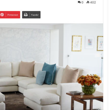
0
402
Pinterest
Yazdır