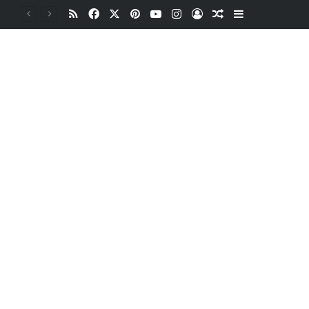
RSS
Facebook
X
Pinterest
YouTube
Instagram
Oturum aç
Rastgele Makale
Kenar Bölme