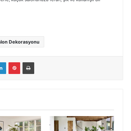
alon Dekorasyonu
LinkedIn
Pinterest
Yazdır