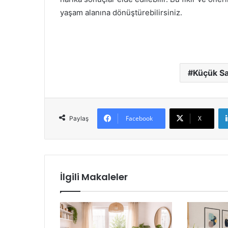
yaşam alanına dönüştürebilirsiniz.
Küçük S
Facebook
X
Paylaş
İlgili Makaleler