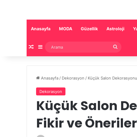
Anasayfa
MODA
Güzellik
Astroloji
Y
Rastgele Makale
Kenar Bölmesi
Arama
Anasayfa
/
Dekorasyon
/
Küçük Salon Dekorasyonu İ
Dekorasyon
Küçük Salon De
Fikir ve Öneriler