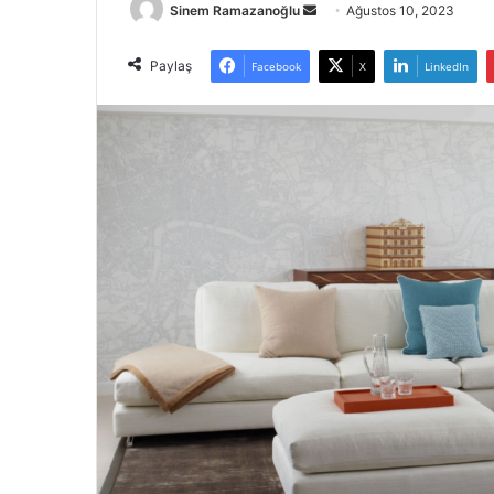
Bir
Sinem Ramazanoğlu
Ağustos 10, 2023
e-
posta
Paylaş
Facebook
X
LinkedIn
göndermek