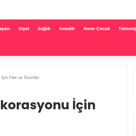
aşam
Diyet
Sağlık
Gebelik
Anne-Çocuk
Teknoloj
çin Fikir ve Öneriler
korasyonu İçin