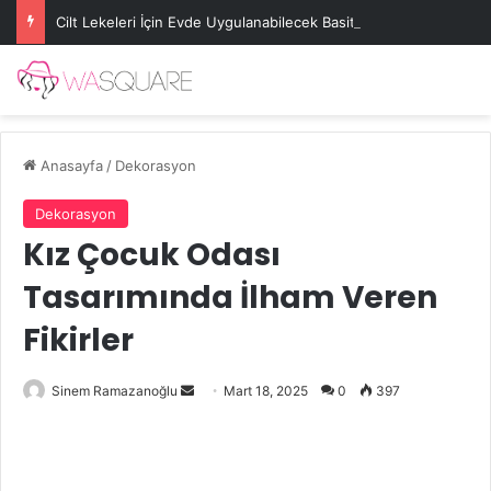
Cilt Lekeleri İçin Evde Uygulanabilecek Basit Maskeler
Anasayfa
/
Dekorasyon
Dekorasyon
Kız Çocuk Odası
Tasarımında İlham Veren
Fikirler
Bir
Sinem Ramazanoğlu
Mart 18, 2025
0
397
e-
posta
göndermek