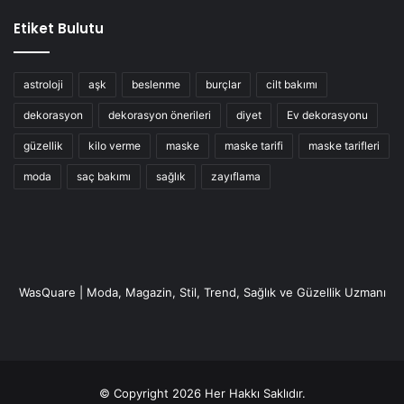
Etiket Bulutu
astroloji
aşk
beslenme
burçlar
cilt bakımı
dekorasyon
dekorasyon önerileri
diyet
Ev dekorasyonu
güzellik
kilo verme
maske
maske tarifi
maske tarifleri
moda
saç bakımı
sağlık
zayıflama
WasQuare | Moda, Magazin, Stil, Trend, Sağlık ve Güzellik Uzmanı
© Copyright 2026 Her Hakkı Saklıdır.