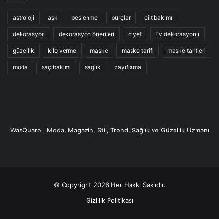
astroloji
aşk
beslenme
burçlar
cilt bakımı
dekorasyon
dekorasyon önerileri
diyet
Ev dekorasyonu
güzellik
kilo verme
maske
maske tarifi
maske tarifleri
moda
saç bakımı
sağlık
zayıflama
WasQuare | Moda, Magazin, Stil, Trend, Sağlık ve Güzellik Uzmanı
© Copyright 2026 Her Hakkı Saklıdır.
Gizlilik Politikası