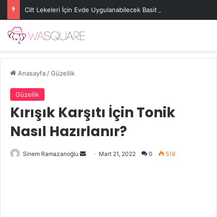
Cilt Lekeleri İçin Evde Uygulanabilecek Basit Maskeler
Anasayfa
/
Güzellik
Güzellik
Kırışık Karşıtı İçin Tonik
Nasıl Hazırlanır?
Bir
Sinem Ramazanoğlu
Mart 21, 2022
0
518
e-
posta
göndermek