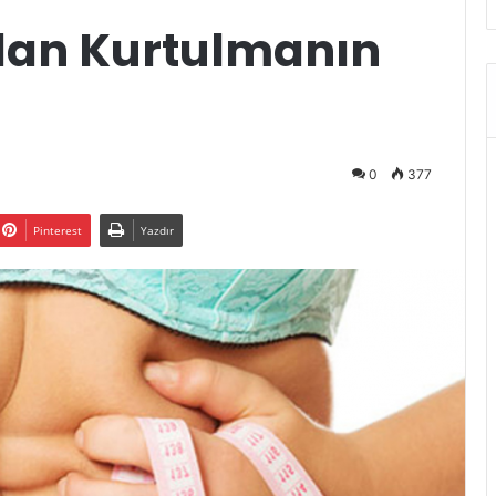
dan Kurtulmanın
0
377
Pinterest
Yazdır