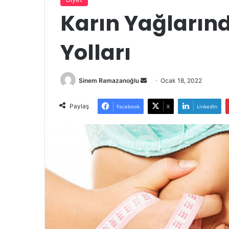
Karın Yağların
Yolları
Bir
Sinem Ramazanoğlu
Ocak 18, 2022
e-
posta
Paylaş
Facebook
X
LinkedIn
göndermek