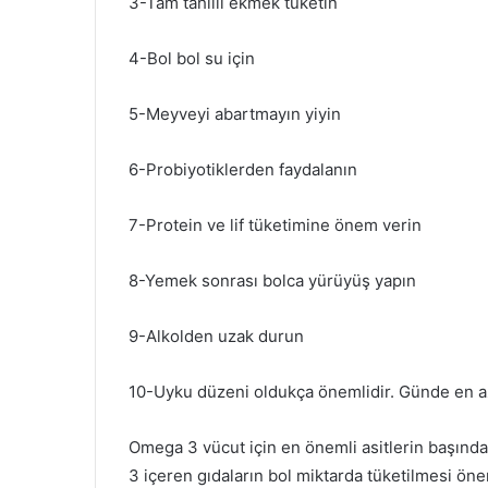
3-Tam tahıllı ekmek tüketin
4-Bol bol su için
5-Meyveyi abartmayın yiyin
6-Probiyotiklerden faydalanın
7-Protein ve lif tüketimine önem verin
8-Yemek sonrası bolca yürüyüş yapın
9-Alkolden uzak durun
10-Uyku düzeni oldukça önemlidir. Günde en az
Omega 3 vücut için en önemli asitlerin başında
3 içeren gıdaların bol miktarda tüketilmesi öner