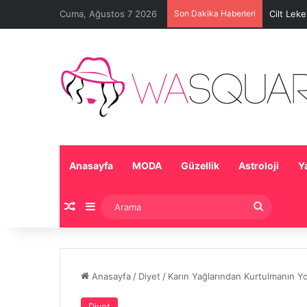
Cuma, Ağustos 7 2026
Son Dakika Haberleri
Cilt Lek
Anasayfa
MODA
Güzellik
Astroloji
Y
Rastgele Makale
Kenar Bölmesi
Arama
Anasayfa
/
Diyet
/
Karın Yağlarından Kurtulmanın Yol
Diyet