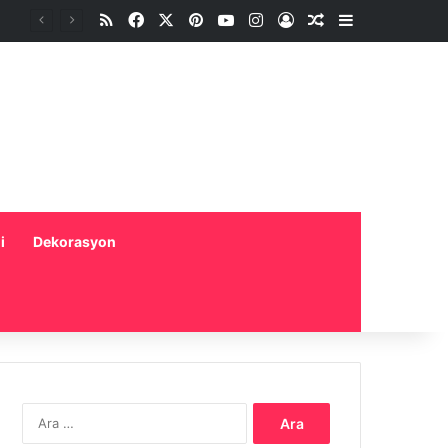
RSS
Facebook
X
Pinterest
YouTube
Instagram
Oturum aç
Rastgele Makale
Kenar Bölme
i
Dekorasyon
Arama: