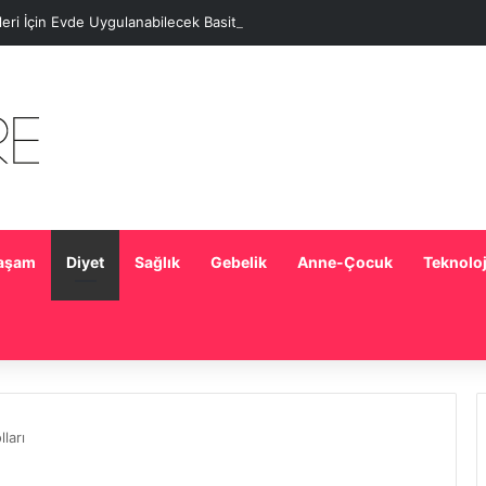
eleri İçin Evde Uygulanabilecek Basit Maskeler
aşam
Diyet
Sağlık
Gebelik
Anne-Çocuk
Teknoloj
ları