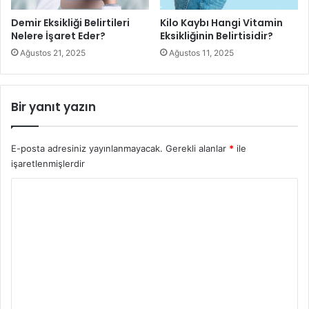
Demir Eksikliği Belirtileri
Kilo Kaybı Hangi Vitamin
Nelere İşaret Eder?
Eksikliğinin Belirtisidir?
Ağustos 21, 2025
Ağustos 11, 2025
Bir yanıt yazın
E-posta adresiniz yayınlanmayacak.
Gerekli alanlar
*
ile
İnfertilite (Kısırlık) Tedavisi Sırasında Neler Yapılır
işaretlenmişlerdir
Erkekler İçin Uygulanan İnfertilite
Y
o
Tedavileri
r
Erkek
infertilite
sorunlarının tedavi edilebilmesi için ilk
u
olarak durumun sadece kadına özel bir hastalık olmadığı ve
m
erkek üreme sisteminden de kaynaklanabileceği
*
bilinmelidir. Özellikle de kötü alışkanlıklar, erkek