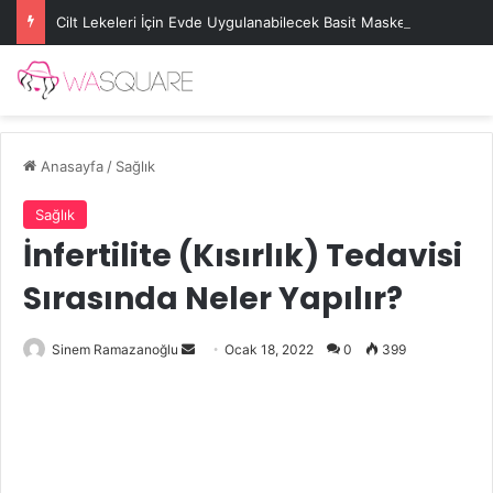
Cilt Lekeleri İçin Evde Uygulanabilecek Basit Maskeler
Anasayfa
/
Sağlık
Sağlık
İnfertilite (Kısırlık) Tedavisi
Sırasında Neler Yapılır?
Bir
Sinem Ramazanoğlu
Ocak 18, 2022
0
399
e-
posta
göndermek