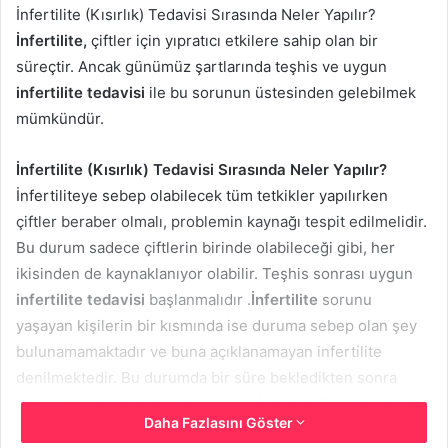
İnfertilite (Kısırlık) Tedavisi Sırasında Neler Yapılır?
İnfertilite,
çiftler için yıpratıcı etkilere sahip olan bir
süreçtir. Ancak günümüz şartlarında teşhis ve uygun
infertilite tedavisi
ile bu sorunun üstesinden gelebilmek
mümkündür.
İnfertilite (Kısırlık) Tedavisi Sırasında Neler Yapılır?
İnfertiliteye sebep olabilecek tüm tetkikler yapılırken
çiftler beraber olmalı, problemin kaynağı tespit edilmelidir.
Bu durum sadece çiftlerin birinde olabileceği gibi, her
ikisinden de kaynaklanıyor olabilir. Teşhis sonrası uygun
infertilite tedavisi
başlanmalıdır .
İnfertilite
sorunu
yaşayan kişilerin bir kısmında ise duruma sebep olan şey
bulunamamaktadır ve buna açıklanamayan infertilite
denilmektedir. Bu durumda bir süre bekledikten sonra
aşılama ve tüp bebek uygulaması denenebilir. Uygulanan
Daha Fazlasını Göster
başlıca tedavi şekilleri şöyledir.