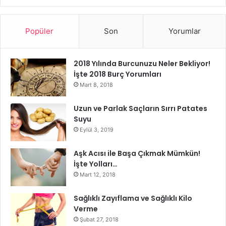
İnfertilite
kısırlık
kısırlık tedavisi
Popüler
Son
Yorumlar
2018 Yılında Burcunuzu Neler Bekliyor!
İşte 2018 Burç Yorumları
Mart 8, 2018
Uzun ve Parlak Saçların Sırrı Patates
Suyu
Eylül 3, 2019
Aşk Acısı ile Başa Çıkmak Mümkün!
İşte Yolları…
Mart 12, 2018
Sağlıklı Zayıflama ve Sağlıklı Kilo
Verme
Şubat 27, 2018