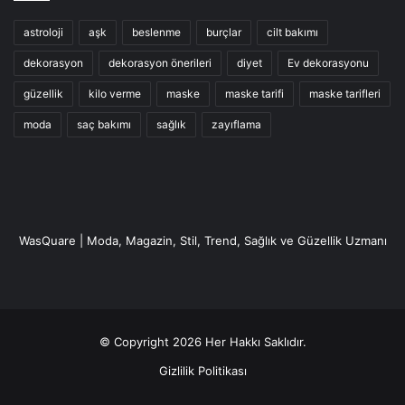
astroloji
aşk
beslenme
burçlar
cilt bakımı
dekorasyon
dekorasyon önerileri
diyet
Ev dekorasyonu
güzellik
kilo verme
maske
maske tarifi
maske tarifleri
moda
saç bakımı
sağlık
zayıflama
WasQuare | Moda, Magazin, Stil, Trend, Sağlık ve Güzellik Uzmanı
© Copyright 2026 Her Hakkı Saklıdır.
Gizlilik Politikası