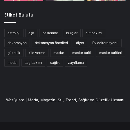
Etiket Bulutu
astroloji
aşk
beslenme
burçlar
cilt bakımı
dekorasyon
dekorasyon önerileri
diyet
Ev dekorasyonu
güzellik
kilo verme
maske
maske tarifi
maske tarifleri
moda
saç bakımı
sağlık
zayıflama
WasQuare | Moda, Magazin, Stil, Trend, Sağlık ve Güzellik Uzmanı