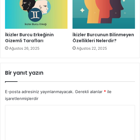
İkizler Burcu Erkeğinin
İkizler Burcunun Bilinmeyen
Gizemli Tarafları
Özellikleri Nelerdir?
Ağustos 26, 2025
Ağustos 22, 2025
Bir yanıt yazın
İkizler Burcu Kadını ve Erkeğinin Haftalık Burç Yorumu
İkizler Burcu Erkeği Haftalık Burç
E-posta adresiniz yayınlanmayacak.
Gerekli alanlar
*
ile
Yorumu
işaretlenmişlerdir
İkizler erkeğinin temel kavramı risktir. Risk ortaya koymayı
Y
oldukça sever. Bu hafta da hem aşk hayatında hem de iş
o
hayatında oldukça fazla risk alacağı bir hafta olur. Ancak
r
alacağı bu riskler hep olumlu olarak
ikizler burcu erkeği
u