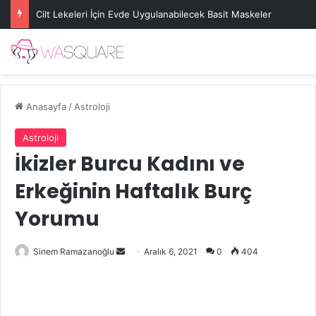
Cilt Lekeleri İçin Evde Uygulanabilecek Basit Maskeler
Anasayfa
/
Astroloji
Astroloji
İkizler Burcu Kadını ve
Erkeğinin Haftalık Burç
Yorumu
Bir
Sinem Ramazanoğlu
Aralık 6, 2021
0
404
e-
posta
göndermek