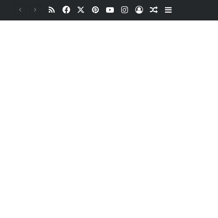
RSS
Facebook
X
Pinterest
YouTube
Instagram
Oturum aç
Rastgele Makale
Kenar Bölme