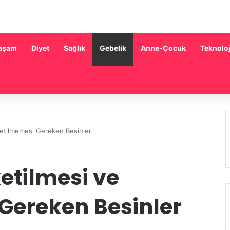
aşam
Diyet
Sağlık
Gebelik
Anne-Çocuk
Teknoloj
ketilmemesi Gereken Besinler
etilmesi ve
Gereken Besinler