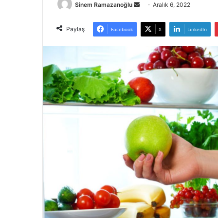
Bir
Sinem Ramazanoğlu
Aralık 6, 2022
e-
posta
Paylaş
Facebook
X
LinkedIn
göndermek