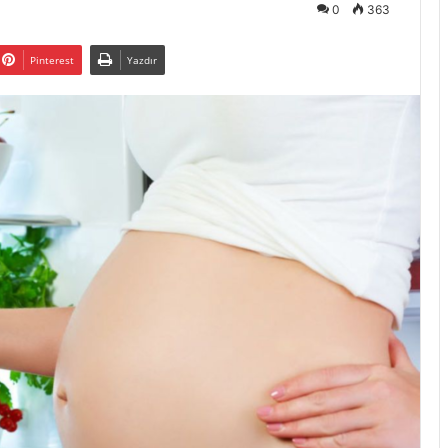
0
363
Pinterest
Yazdır