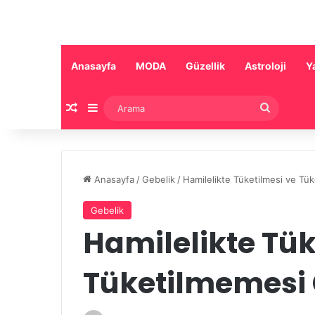
Anasayfa
MODA
Güzellik
Astroloji
Y
Rastgele Makale
Kenar Bölmesi
Arama
Anasayfa
/
Gebelik
/
Hamilelikte Tüketilmesi ve Tü
Gebelik
Hamilelikte Tük
Tüketilmemesi 