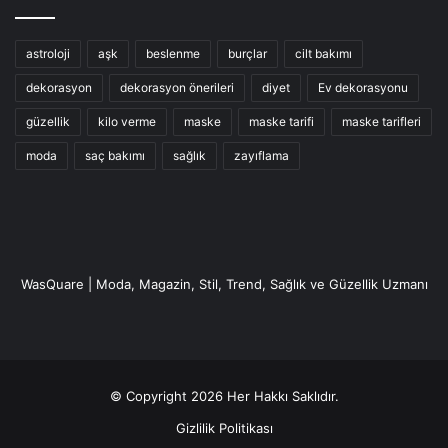
astroloji
aşk
beslenme
burçlar
cilt bakımı
dekorasyon
dekorasyon önerileri
diyet
Ev dekorasyonu
güzellik
kilo verme
maske
maske tarifi
maske tarifleri
moda
saç bakımı
sağlık
zayıflama
WasQuare | Moda, Magazin, Stil, Trend, Sağlık ve Güzellik Uzmanı
© Copyright 2026 Her Hakkı Saklıdır.
Gizlilik Politikası