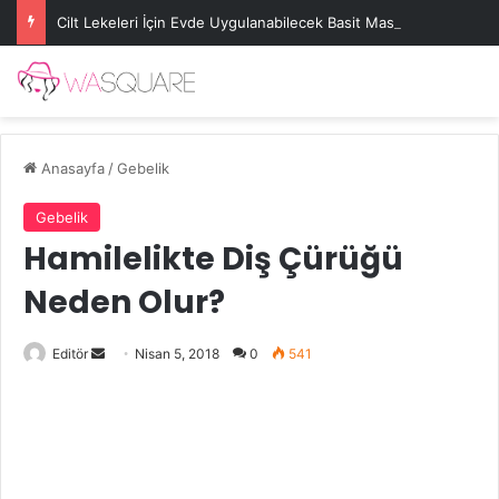
Cilt Lekeleri İçin Evde Uygulanabilecek Basit Maskeler
Anasayfa
/
Gebelik
Gebelik
Hamilelikte Diş Çürüğü
Neden Olur?
Bir
Editör
Nisan 5, 2018
0
541
e-
posta
göndermek