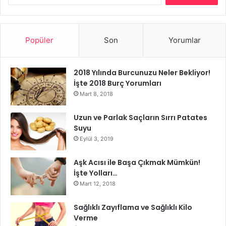
Popüler
Son
Yorumlar
2018 Yılında Burcunuzu Neler Bekliyor!
İşte 2018 Burç Yorumları
Mart 8, 2018
Uzun ve Parlak Saçların Sırrı Patates
Suyu
Gebelik Döneminde Diş Tedavisi
Eylül 3, 2019
Bebeğe Zarar Verir mi?
Aşk Acısı ile Başa Çıkmak Mümkün!
İşte Yolları…
Gebelik döneminde en çok merak edilen sorulardan birisi
Mart 12, 2018
de gebelikte diş tedavisinin bebeğe zarar verip
vermediğidir. Gebelikte gerek diş çürükleri için gerek
Sağlıklı Zayıflama ve Sağlıklı Kilo
Verme
diğer diş sorunları ile ilgili olsun ilk üç ayda ve son aylara