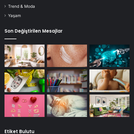
Trend & Moda
Yaşam
Son Değiştirilen Mesajlar
diş çürüğü
Gebelik
gebelikte diş çürüğü
hamilelik
hamilelikte diş çürüğü
Etiket Bulutu