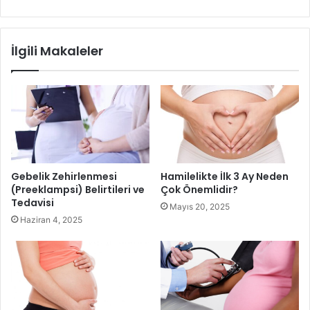
tıp dilinde ” hamilelik gingivitisi” ismi verilir. Bu durumda
diş etleri kırmızı renge bürünmüş, hacimce çoğalmış ve
kanamalar da oluşmaya başlamaktadır.
İlgili Makaleler
Gebelik Zehirlenmesi
Hamilelikte İlk 3 Ay Neden
(Preeklampsi) Belirtileri ve
Çok Önemlidir?
Tedavisi
Mayıs 20, 2025
Haziran 4, 2025
Hamilelik döneminde kusma ve mide bulantıları sonucunda
da dişler zarar görmektedir. Gebelik döneminde ağız ve diş