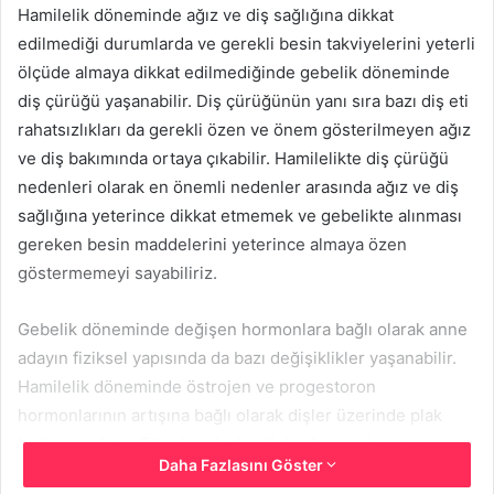
Hamilelik döneminde ağız ve diş sağlığına dikkat
edilmediği durumlarda ve gerekli besin takviyelerini yeterli
ölçüde almaya dikkat edilmediğinde gebelik döneminde
diş çürüğü yaşanabilir. Diş çürüğünün yanı sıra bazı diş eti
rahatsızlıkları da gerekli özen ve önem gösterilmeyen ağız
ve diş bakımında ortaya çıkabilir. Hamilelikte diş çürüğü
nedenleri olarak en önemli nedenler arasında ağız ve diş
sağlığına yeterince dikkat etmemek ve gebelikte alınması
gereken besin maddelerini yeterince almaya özen
göstermemeyi sayabiliriz.
Gebelik döneminde değişen hormonlara bağlı olarak anne
adayın fiziksel yapısında da bazı değişiklikler yaşanabilir.
Hamilelik döneminde östrojen ve progestoron
hormonlarının artışına bağlı olarak dişler üzerinde plak
birikimi çoğalır. Eğer bu plaklar dişlerden uzaklaştırılmazsa
Daha Fazlasını Göster
” diş eti iltihaplanması” sorunu ortaya çıkabilir. Bu duruma