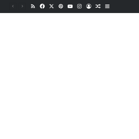
RSS
Facebook
X
Pinterest
YouTube
Instagram
Oturum aç
Rastgele Makale
Kenar Bölme