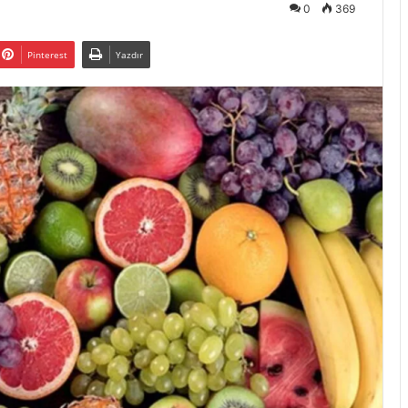
0
369
Pinterest
Yazdır