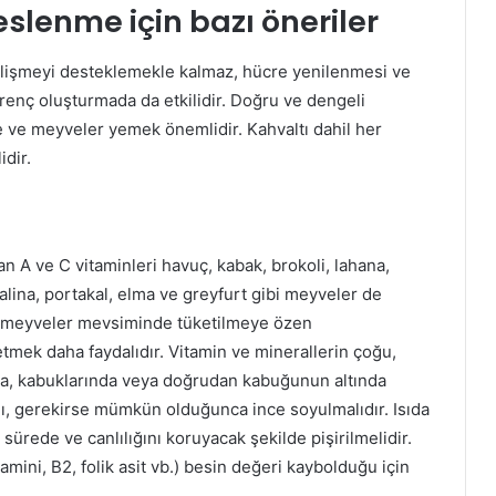
slenme için bazı öneriler
işmeyi desteklemekle kalmaz, hücre yenilenmesi ve
direnç oluşturmada da etkilidir. Doğru ve dengeli
e ve meyveler yemek önemlidir. Kahvaltı dahil her
dir.
n A ve C vitaminleri havuç, kabak, brokoli, lahana,
alina, portakal, elma ve greyfurt gibi meyveler de
e meyveler mevsiminde tüketilmeye özen
tmek daha faydalıdır. Vitamin ve minerallerin çoğu,
da, kabuklarında veya doğrudan kabuğunun altında
ı, gerekirse mümkün olduğunca ince soyulmalıdır. Isıda
sürede ve canlılığını koruyacak şekilde pişirilmelidir.
ini, B2, folik asit vb.) besin değeri kaybolduğu için