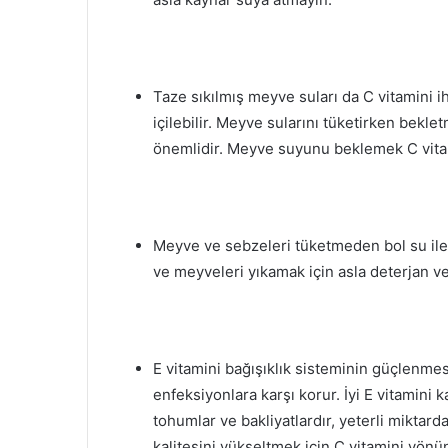
Taze sıkılmış meyve suları da C vitamini ih
içilebilir. Meyve sularını tüketirken be
önemlidir. Meyve suyunu beklemek C vita
Meyve ve sebzeleri tüketmeden bol su ile 
ve meyveleri yıkamak için asla deterjan v
E vitamini bağışıklık sisteminin güçlenmes
enfeksiyonlara karşı korur. İyi E vitamini ka
tohumlar ve bakliyatlardır, yeterli miktard
kalitesini yükseltmek için C vitamini yönü