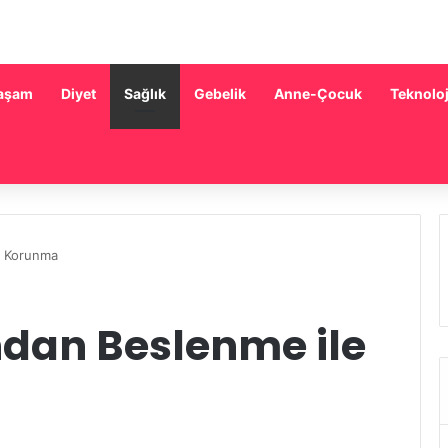
aşam
Diyet
Sağlık
Gebelik
Anne-Çocuk
Teknoloj
le Korunma
ndan Beslenme ile