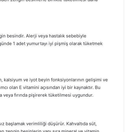
in besindir. Alerji veya hastalık sebebiyle
ünde 1 adet yumurtayı iyi pişmiş olarak tüketmek
, kalsiyum ve iyot beyin fonksiyonlarının gelişimi ve
mcı olan E vitamini açısından iyi bir kaynaktır. Bu
 veya fırında pişirerek tüketilmesi uygundur.
ız başlamak verimliliği düşürür. Kahvaltıda süt,
n zengin besinlerin yanı sıra mineral ve vitamin