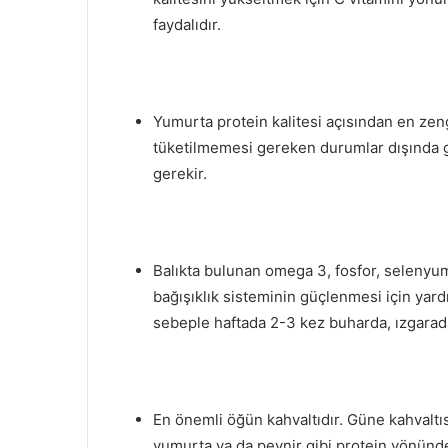
faydalıdır.
Yumurta protein kalitesi açısından en zeng
tüketilmemesi gereken durumlar dışında g
gerekir.
Balıkta bulunan omega 3, fosfor, selenyum
bağışıklık sisteminin güçlenmesi için yardı
sebeple haftada 2-3 kez buharda, ızgarada
En önemli öğün kahvaltıdır. Güne kahvaltıs
yumurta ya da peynir gibi protein yönünde