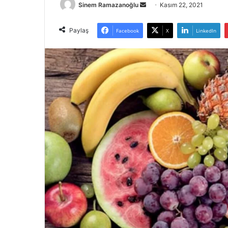
Bir
Sinem Ramazanoğlu
Kasım 22, 2021
e-
posta
Paylaş
Facebook
X
LinkedIn
göndermek