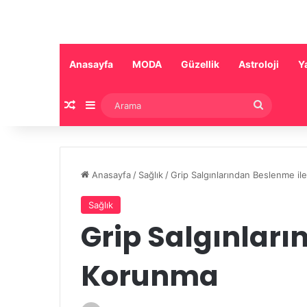
Anasayfa
MODA
Güzellik
Astroloji
Y
Rastgele Makale
Kenar Bölmesi
Arama
Anasayfa
/
Sağlık
/
Grip Salgınlarından Beslenme i
Sağlık
Grip Salgınları
Korunma