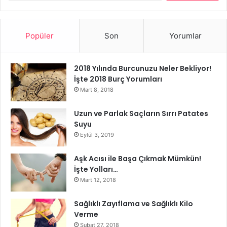
Ailesinde kalıtsal bir hastalık olan çiftler için oldukça
riskli bir süreçtir.
Popüler
Son
Yorumlar
2018 Yılında Burcunuzu Neler Bekliyor!
İşte 2018 Burç Yorumları
Gebelikte Genetik Danışma
Mart 8, 2018
hamilelik testleri
Uzun ve Parlak Saçların Sırrı Patates
Suyu
Eylül 3, 2019
Aşk Acısı ile Başa Çıkmak Mümkün!
İşte Yolları…
Mart 12, 2018
Sağlıklı Zayıflama ve Sağlıklı Kilo
Verme
Şubat 27, 2018