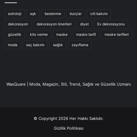
astroloji
aşk
beslenme
burçlar
cilt bakımı
dekorasyon
dekorasyon önerileri
diyet
Ev dekorasyonu
güzellik
kilo verme
maske
maske tarifi
maske tarifleri
moda
saç bakımı
sağlık
zayıflama
WasQuare | Moda, Magazin, Stil, Trend, Sağlık ve Güzellik Uzmanı
© Copyright 2026 Her Hakkı Saklıdır.
Gizlilik Politikası