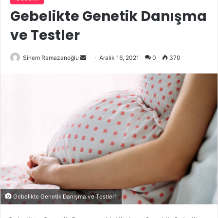
Gebelikte Genetik Danışma
ve Testler
Bir
Sinem Ramazanoğlu
Aralık 16, 2021
0
370
e-
posta
göndermek
Gebelikte Genetik Danışma ve Testler1