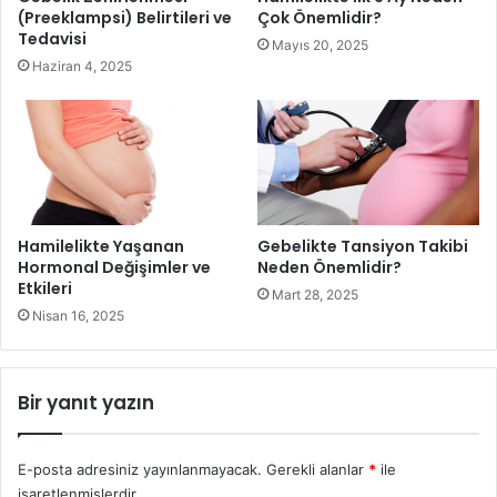
(Preeklampsi) Belirtileri ve
Çok Önemlidir?
karşılar.
Tedavisi
Mayıs 20, 2025
Haziran 4, 2025
Hamilelikte Yaşanan
Gebelikte Tansiyon Takibi
Hormonal Değişimler ve
Neden Önemlidir?
Etkileri
Mart 28, 2025
Nisan 16, 2025
Gebelik Döneminde Beslenme Nasıl Olmalı
Bir yanıt yazın
E-posta adresiniz yayınlanmayacak.
Gerekli alanlar
*
ile
Gebelik döneminde artan ihtiyaçların başında protein
işaretlenmişlerdir