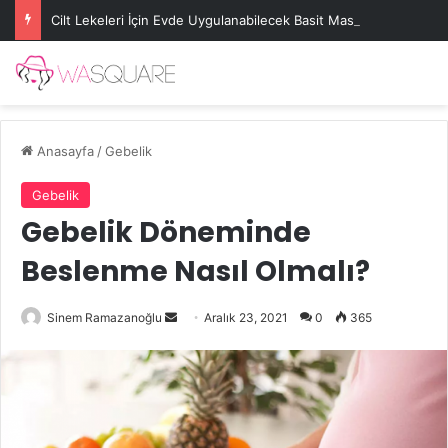
Cilt Lekeleri İçin Evde Uygulanabilecek Basit Maskeler
Anasayfa
/
Gebelik
Gebelik
Gebelik Döneminde
Beslenme Nasıl Olmalı?
Bir
Sinem Ramazanoğlu
Aralık 23, 2021
0
365
e-
posta
göndermek