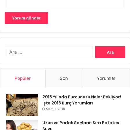
olumsuz anlamda etkiler. Bu şekilde bir sorun ile
karşılaşmamak için de gebe kalmayı düşünen tüm
anne adaylarına
folik asit takviyesi
önerilir.
Gebelikte Doğru Beslenme
Arama:
Popüler
Son
Yorumlar
2018 Yılında Burcunuzu Neler Bekliyor!
İşte 2018 Burç Yorumları
Mart 8, 2018
Uzun ve Parlak Saçların Sırrı Patates
Suyu