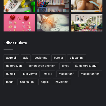
Etiket Bulutu
astroloji
aşk
beslenme
burçlar
cilt bakımı
dekorasyon
dekorasyon önerileri
diyet
Ev dekorasyonu
güzellik
kilo verme
maske
maske tarifi
maske tarifleri
moda
saç bakımı
sağlık
zayıflama