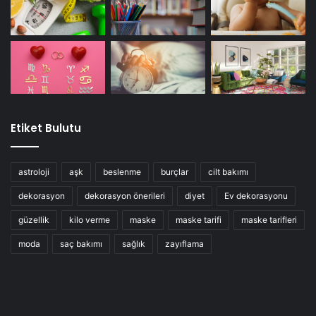
Etiket Bulutu
astroloji
aşk
beslenme
burçlar
cilt bakımı
dekorasyon
dekorasyon önerileri
diyet
Ev dekorasyonu
güzellik
kilo verme
maske
maske tarifi
maske tarifleri
moda
saç bakımı
sağlık
zayıflama