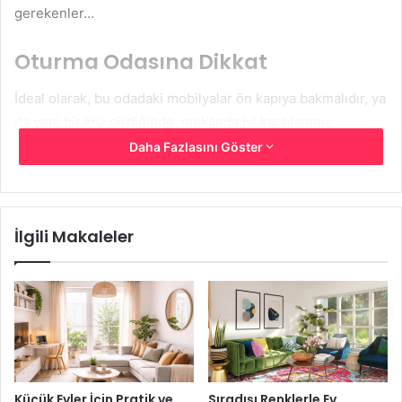
gerekenler…
Oturma Odasına Dikkat
İdeal olarak, bu odadaki mobilyalar ön kapıya bakmalıdır, ya
da yeni bir kişi girdiğinde, mekanda iyi karşılanmış
hissetmeleri için uygun bir biçimde konumlandırılmalıdır. U
Daha Fazlasını Göster
ya da L kanepeler bu etkiyi yaratmak için harikadır.
İlgili Makaleler
Küçük Evler İçin Pratik ve
Sıradışı Renklerle Ev