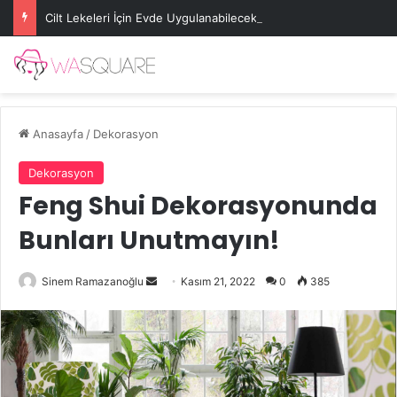
Cilt Lekeleri İçin Evde Uygulanabilecek Basit Maskeler
Anasayfa
/
Dekorasyon
Dekorasyon
Feng Shui Dekorasyonunda
Bunları Unutmayın!
Bir
Sinem Ramazanoğlu
Kasım 21, 2022
0
385
e-
posta
göndermek