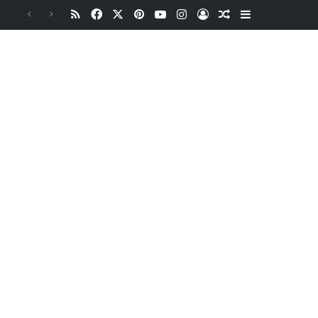
RSS
Facebook
X
Pinterest
YouTube
Instagram
Oturum aç
Rastgele Makale
Kenar Bölme