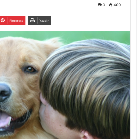
0
400
Pinterest
Yazdır