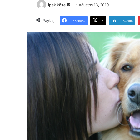
Bir
ipek köse
Ağustos 13, 2019
e-
posta
Paylaş
Facebook
X
LinkedIn
göndermek