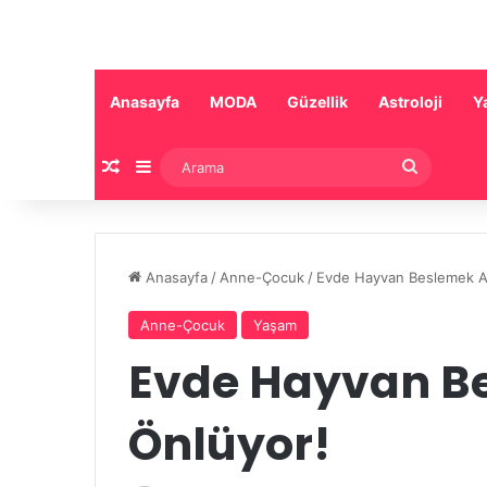
Anasayfa
MODA
Güzellik
Astroloji
Y
Rastgele Makale
Kenar Bölmesi
Arama
Anasayfa
/
Anne-Çocuk
/
Evde Hayvan Beslemek Ale
Anne-Çocuk
Yaşam
Evde Hayvan Be
Önlüyor!