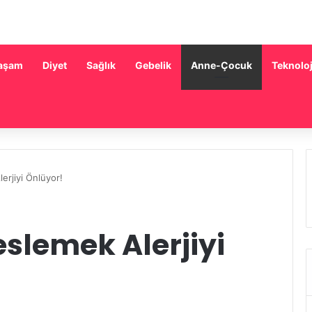
aşam
Diyet
Sağlık
Gebelik
Anne-Çocuk
Teknoloj
rjiyi Önlüyor!
slemek Alerjiyi