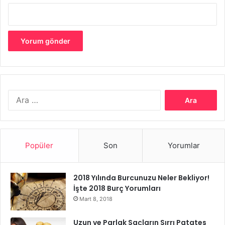
de kayıt altına almak için iyi bir fotoğrafçıya da gerek var
tabi.
Arama:
Düğün Planlaması
Popüler
Son
Yorumlar
2018 Yılında Burcunuzu Neler Bekliyor!
İşte 2018 Burç Yorumları
Mart 8, 2018
Uzun ve Parlak Saçların Sırrı Patates