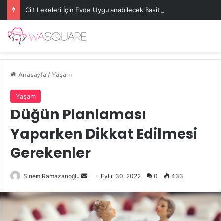
Cilt Lekeleri İçin Evde Uygulanabilecek Basit Maskeler
Anasayfa
/
Yaşam
Yaşam
Düğün Planlaması
Yaparken Dikkat Edilmesi
Gerekenler
Bir
Sinem Ramazanoğlu
Eylül 30, 2022
0
433
e-
posta
göndermek