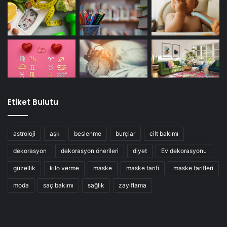
Etiket Bulutu
astroloji
aşk
beslenme
burçlar
cilt bakımı
dekorasyon
dekorasyon önerileri
diyet
Ev dekorasyonu
güzellik
kilo verme
maske
maske tarifi
maske tarifleri
moda
saç bakımı
sağlık
zayıflama