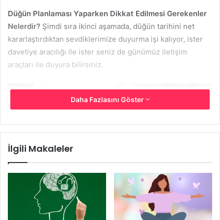
Düğün Planlaması Yaparken Dikkat Edilmesi Gerekenler
Nelerdir?
Şimdi sıra ikinci aşamada, düğün tarihini net
kararlaştırdıktan sevdiklerimize duyurma işi kalıyor, ister
davetiye aracılığı ile ister seniz de günümüz iletişim
araçları ile duyura bilirsiniz.
Daha Fazlasını Göster
İlgili Makaleler
Düğün Planlaması Yaparken Dikkat Edilmesi Gerekenler