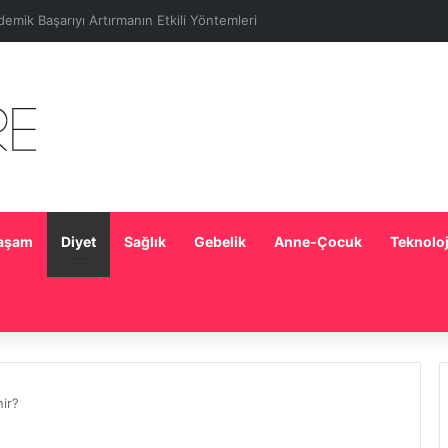
ek Beslenmesinde Doğru Bilinen Yanlışlar
aşam
Diyet
Sağlık
Gebelik
Anne-Çocuk
Teknoloj
ir?