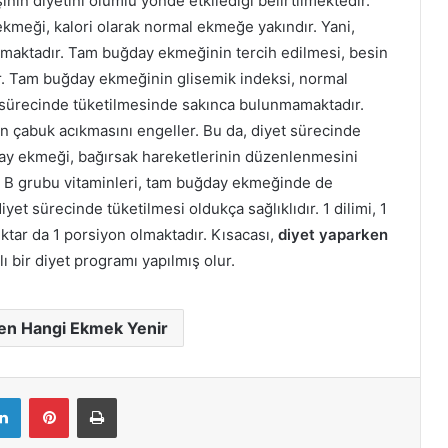
inin diyetini olumlu yönde etkilediği belirtilmektedir.
eği, kalori olarak normal ekmeğe yakındır. Yani,
nmamaktadır. Tam buğday ekmeğinin tercih edilmesi, besin
dır. Tam buğday ekmeğinin glisemik indeksi, normal
sürecinde tüketilmesinde sakınca bulunmamaktadır.
n çabuk acıkmasını engeller. Bu da, diyet sürecinde
ğday ekmeği, bağırsak hareketlerinin düzenlenmesini
n B grubu vitaminleri, tam buğday ekmeğinde de
et sürecinde tüketilmesi oldukça sağlıklıdır. 1 dilimi, 1
tar da 1 porsiyon olmaktadır. Kısacası,
diyet yaparken
lı bir diyet programı yapılmış olur.
en Hangi Ekmek Yenir
LinkedIn
Pinterest
Yazdır