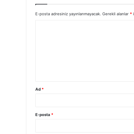
E-posta adresiniz yayınlanmayacak.
Gerekli alanlar
*
i
Y
o
r
u
m
*
Ad
*
E-posta
*