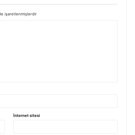
le işaretlenmişlerdir
İnternet sitesi