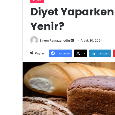
Diyet Yaparke
Yenir?
Bir
Sinem Ramazanoğlu
Aralık 10, 2021
e-
posta
Paylaş
Facebook
X
LinkedIn
göndermek