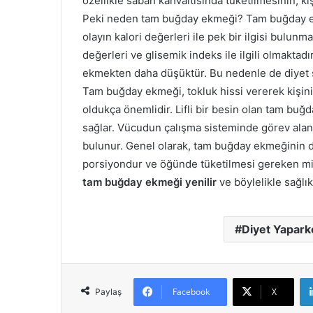
özellikle sabah kahvaltısında tüketilmesinin, kiş
Peki neden tam buğday ekmeği? Tam buğday ekm
olayın kalori değerleri ile pek bir ilgisi bulu
değerleri ve glisemik indeks ile ilgili olmakta
ekmekten daha düşüktür. Bu nedenle de diyet 
Tam buğday ekmeği, tokluk hissi vererek kişini
oldukça önemlidir. Lifli bir besin olan tam bu
sağlar. Vücudun çalışma sisteminde görev ala
bulunur. Genel olarak, tam buğday ekmeğinin diy
porsiyondur ve öğünde tüketilmesi gereken mik
tam buğday ekmeği yenilir
ve böylelikle sağlık
Diyet Yapark
Facebook
X
Paylaş