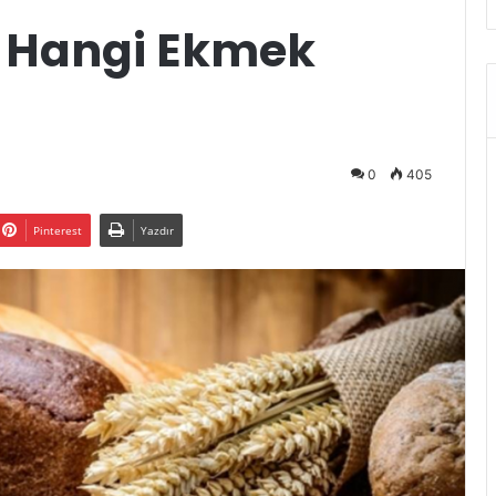
n Hangi Ekmek
0
405
Pinterest
Yazdır