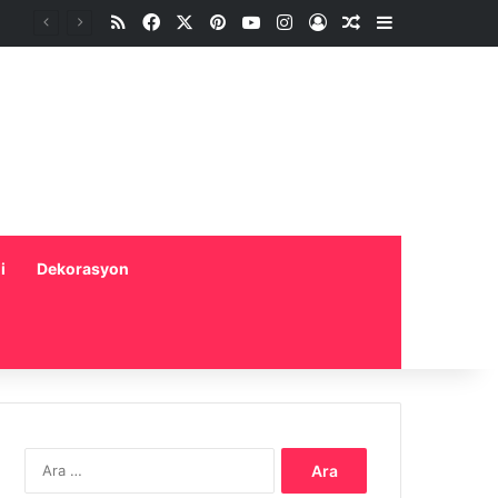
RSS
Facebook
X
Pinterest
YouTube
Instagram
Oturum aç
Rastgele Makale
Kenar Bölme
i
Dekorasyon
Arama: