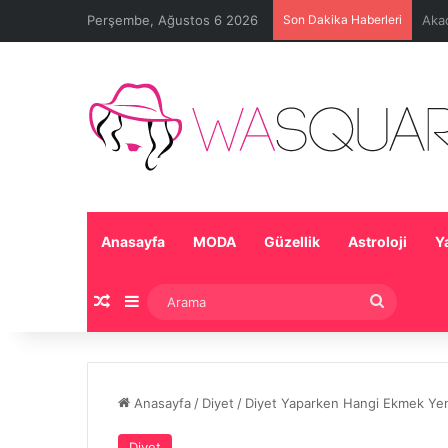
Perşembe, Ağustos 6 2026
Son Dakika Haberleri
Beb
Anasayfa
MODA
Güzellik
Astroloji
Y
Rastgele Makale
Kenar Bölmesi
Arama
Anasayfa
/
Diyet
/
Diyet Yaparken Hangi Ekmek Yen
Diyet