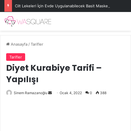
Cilt Lekeleri İçin Evde Uygulanabilecek Basit Maskeler
Anasayfa
/
Tarifler
Tarifler
Diyet Kurabiye Tarifi –
Yapılışı
Bir
Sinem Ramazanoğlu
Ocak 4, 2022
0
388
e-
posta
göndermek