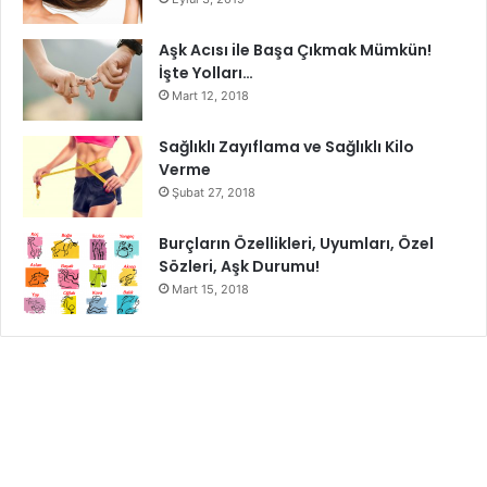
Kurabiyelerin üzeri kızarana denk pişirin. Aman dikkat,
Aşk Acısı ile Başa Çıkmak Mümkün!
parmaklarınızı yemeyin. Bir an evvel, istemediğiniz
İşte Yolları…
kilolarınızdan kurtulmanız dileğiyle.
Mart 12, 2018
Sağlıklı Zayıflama ve Sağlıklı Kilo
Afiyet olsun..
Verme
Şubat 27, 2018
diyet kurabiye
Burçların Özellikleri, Uyumları, Özel
Sözleri, Aşk Durumu!
Mart 15, 2018