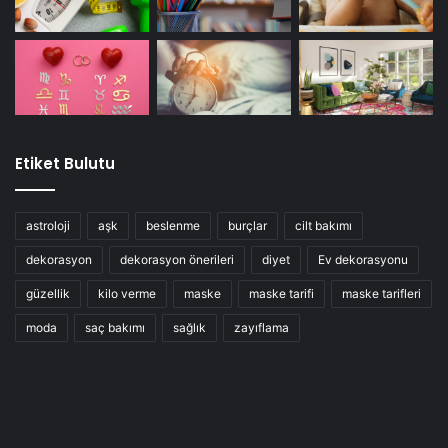
Etiket Bulutu
astroloji
aşk
beslenme
burçlar
cilt bakımı
dekorasyon
dekorasyon önerileri
diyet
Ev dekorasyonu
güzellik
kilo verme
maske
maske tarifi
maske tarifleri
moda
saç bakımı
sağlık
zayıflama