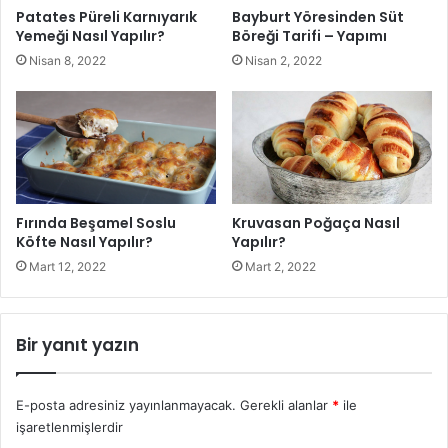
1,5 yemek kaşığı portakal kabuğu rendesi,
Patates Püreli Karnıyarık
Bayburt Yöresinden Süt
Yemeği Nasıl Yapılır?
Böreği Tarifi – Yapımı
Nisan 8, 2022
Nisan 2, 2022
1,5 çay kaşığı tuz,
1,5 su bardağı toz şeker,
100 gram doğal tereyağı,
1 yumurta,
Fırında Beşamel Soslu
Kruvasan Poğaça Nasıl
Köfte Nasıl Yapılır?
Yapılır?
Mart 12, 2022
Mart 2, 2022
1 yemek kaşığı vanilya.
Bu nefis kurabiyeyi pişirin ve afiyetle yiyin. Korkmayın, bu
Bir yanıt yazın
kurabiye diyet, kalori yok bu kurabiyede. İçiniz rahat olsun.
Peki, bu nefis kurabiyeleri nasıl yemeye hazır hale
getireceğiz?
E-posta adresiniz yayınlanmayacak.
Gerekli alanlar
*
ile
işaretlenmişlerdir