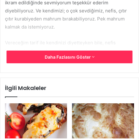
ikram edildiğinde sevmiyorum teşekkür ederim
diyebiliyoruz. Ve kendimizi; o çok sevdiğimiz, nefis, çıtır
çıtır kurabiyeden mahrum bırakabiliyoruz. Pek mahrum
kalmak da istemiyoruz.
Vereceğim tarif ile kendinizi diyetteyken bile, nefis
kurabiyelerden mahrum bırakmayacaksınız.
Daha Fazlasını Göster
Malzemeler
1,5 su bardağı yulaf ezmesi,
İlgili Makaleler
1 su bardağı kepekli un,
1 çay kaşığı karbonat,
1 çay kaşığı kabartma tozu,