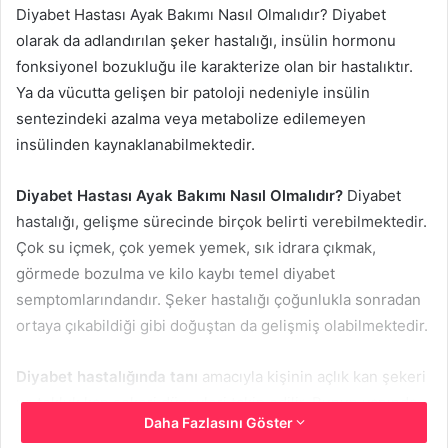
Diyabet Hastası Ayak Bakımı Nasıl Olmalıdır?
Diyabet
olarak da adlandırılan şeker hastalığı, insülin hormonu
fonksiyonel bozukluğu ile karakterize olan bir hastalıktır.
Ya da vücutta gelişen bir patoloji nedeniyle insülin
sentezindeki azalma veya metabolize edilemeyen
insülinden kaynaklanabilmektedir.
Diyabet Hastası Ayak Bakımı Nasıl Olmalıdır?
Diyabet
hastalığı, gelişme sürecinde birçok belirti verebilmektedir.
Çok su içmek, çok yemek yemek, sık idrara çıkmak,
görmede bozulma ve kilo kaybı temel diyabet
semptomlarındandır. Şeker hastalığı çoğunlukla sonradan
ortaya çıkabildiği gibi doğuştan da gelişmiş olabilmektedir.
Diyabet hastalığında tanı
amacıyla kişinin açlık kan şekeri
ve tokluk kan şekeri düzeyleri takip edilir. Bunun yanında
Daha Fazlasını Göster
son üç aylık ortalama kan şekeri seviyesi değerlendirilir.