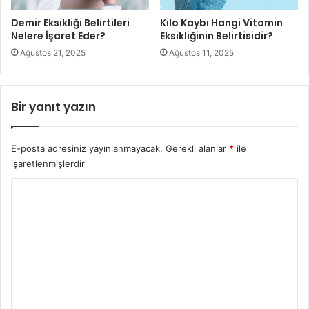
Komplikasyonları Nelerdir?
Demir Eksikliği Belirtileri
Kilo Kaybı Hangi Vitamin
Şeker hastalığı, yüksek seyreden kan şekeri düzeyleri ile
Nelere İşaret Eder?
Eksikliğinin Belirtisidir?
ilerleyici patolojik defektlere eden olur. Kontrol altına
Ağustos 21, 2025
Ağustos 11, 2025
alınamayan kan şekeri, ciddiyetine göre akut ya da kronik
komplikasyonlara neden olur.
Diyabet hastalığının
komplikasyonlarını
inceleyecek olursak;
Bir yanıt yazın
-Haydi,
E-posta adresiniz yayınlanmayacak.
Gerekli alanlar
*
ile
işaretlenmişlerdir
-Böbrek hasarı (Nefropati),
Y
-Görmede bozulma (Retinopati),
o
r
-Sinirsel hasar (Nöropati),
u
m
-Kalp/damar hastalıkları,
*