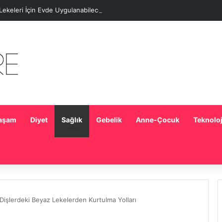
 Lekeleri İçin Evde Uygulanabilecek Basit Maskeler
aşam
Diyet
Sağlık
Gebelik
Anne-Çocuk
Teknoloj
 Dişlerdeki Beyaz Lekelerden Kurtulma Yolları