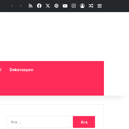
RSS
Facebook
X
Pinterest
YouTube
Instagram
Oturum aç
Rastgele Makale
Kenar Bölme
i
Dekorasyon
Arama: