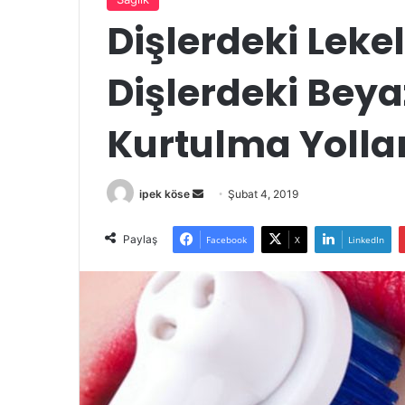
Dişlerdeki Leke
Dişlerdeki Beya
Kurtulma Yollar
Bir
ipek köse
Şubat 4, 2019
e-
posta
Paylaş
Facebook
X
LinkedIn
göndermek