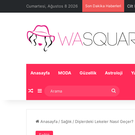
Cumartesi, Ağustos 8 2026
Son Dakika Haberleri
Cilt
Anasayfa
MODA
Güzellik
Astroloji
Y
Rastgele Makale
Kenar Bölmesi
Arama
Anasayfa
/
Sağlık
/
Dişlerdeki Lekeler Nasıl Geçer?
Sağlık