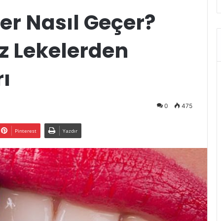
ler Nasıl Geçer?
z Lekelerden
ı
0
475
Pinterest
Yazdır