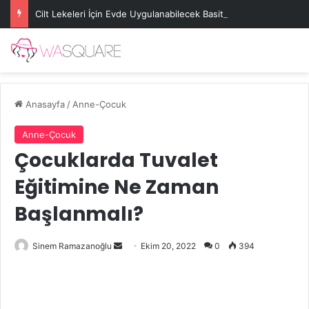
Cilt Lekeleri İçin Evde Uygulanabilecek Basit Maskeler
Anasayfa
/
Anne-Çocuk
Anne-Çocuk
Çocuklarda Tuvalet
Eğitimine Ne Zaman
Başlanmalı?
Bir
Sinem Ramazanoğlu
Ekim 20, 2022
0
394
e-
posta
göndermek