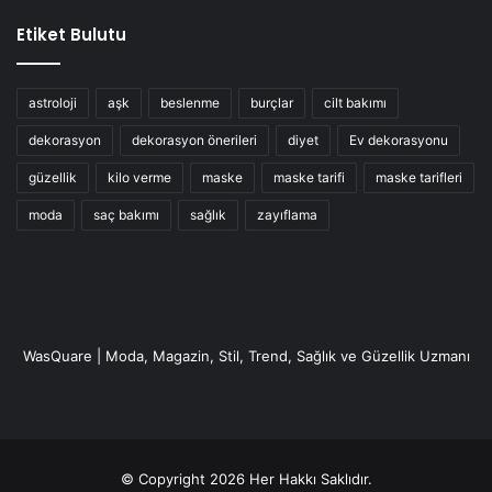
Etiket Bulutu
astroloji
aşk
beslenme
burçlar
cilt bakımı
dekorasyon
dekorasyon önerileri
diyet
Ev dekorasyonu
güzellik
kilo verme
maske
maske tarifi
maske tarifleri
moda
saç bakımı
sağlık
zayıflama
WasQuare | Moda, Magazin, Stil, Trend, Sağlık ve Güzellik Uzmanı
© Copyright 2026 Her Hakkı Saklıdır.