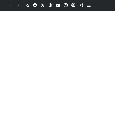
RSS
Facebook
X
Pinterest
YouTube
Instagram
Oturum aç
Rastgele Makale
Kenar Bölme