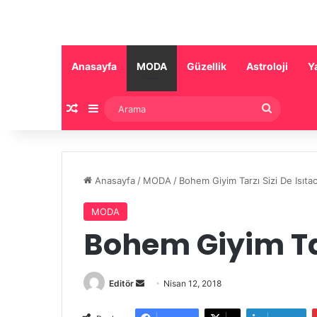
Anasayfa
MODA
Güzellik
Astroloji
Y
Rastgele Makale
Kenar Bölmesi
Arama
Anasayfa
/
MODA
/
Bohem Giyim Tarzı Sizi De Isıta
MODA
Bohem Giyim Tar
Bir
Editör
Nisan 12, 2018
e-
posta