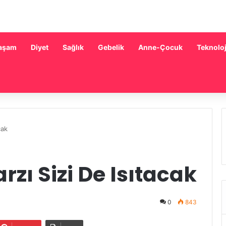
aşam
Diyet
Sağlık
Gebelik
Anne-Çocuk
Teknoloj
cak
zı Sizi De Isıtacak
0
843