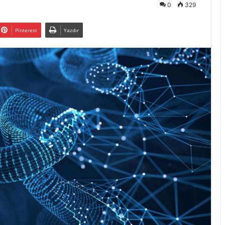
0
329
Pinterest
Yazdır