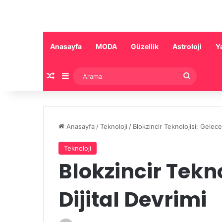
Anasayfa
MODA
Güzellik
Astroloji
Y
Rastgele Makale
Kenar Bölmesi
Arama
Anasayfa
/
Teknoloji
/
Blokzincir Teknolojisi: Gelece
Teknoloji
Blokzincir Tekno
Dijital Devrimi