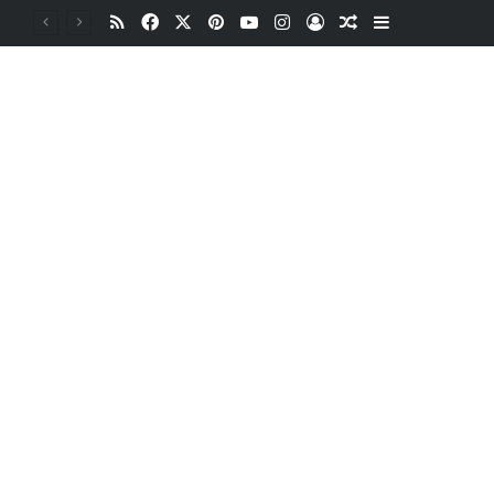
RSS
Facebook
X
Pinterest
YouTube
Instagram
Oturum aç
Rastgele Makale
Kenar Bölme