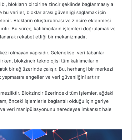
ibi, blokların birbirine zincir şeklinde bağlanmasıyla
 ve bu veriler, bloklar arası güvenliği sağlamak için
relenir. Blokların oluşturulması ve zincire eklenmesi
rılır. Bu süreç, katılımcıların işlemleri doğrulamak ve
llanarak rekabet ettiği bir mekanizmadır.
rkezi olmayan yapısıdır. Geleneksel veri tabanları
irken, blokzincir teknolojisi tüm katılımcıların
tık bir ağ üzerinde çalışır. Bu, herhangi bir merkezi
 yapmasını engeller ve veri güvenliğini artırır.
ilemezliktir. Blokzincir üzerindeki tüm işlemler, ağdaki
lem, önceki işlemlerle bağlantılı olduğu için geriye
ğı ve veri manipülasyonunu neredeyse imkansız hale