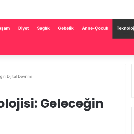
aşam
Diyet
Sağlık
Gebelik
Anne-Çocuk
Teknoloj
ğin Dijital Devrimi
lojisi: Geleceğin