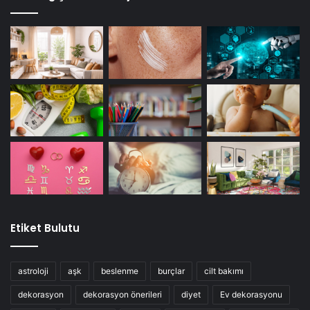
Etiket Bulutu
astroloji
aşk
beslenme
burçlar
cilt bakımı
dekorasyon
dekorasyon önerileri
diyet
Ev dekorasyonu