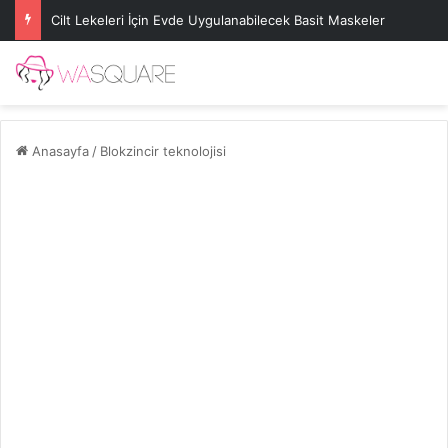
Cilt Lekeleri İçin Evde Uygulanabilecek Basit Maskeler
Anasayfa
/
Blokzincir teknolojisi