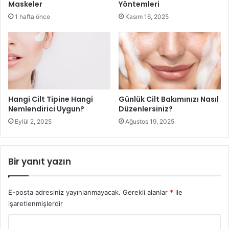
Maskeler
Yöntemleri
hafif olmasına neden olabilir.
1 hafta önce
Kasım 16, 2025
Hangi Cilt Tipine Hangi
Günlük Cilt Bakımınızı Nasıl
Nemlendirici Uygun?
Düzenlersiniz?
Eylül 2, 2025
Ağustos 19, 2025
Bir yanıt yazın
Ağartma Ürünlerinde Neler Var?
Diş hekimleri veya eczanelerden temin edilebilen diş
E-posta adresiniz yayınlanmayacak.
Gerekli alanlar
*
ile
beyazlatıcılardaki aktif bileşen peroksit’tir (hidrojen veya
işaretlenmişlerdir
karbamid). Hidrojen peroksit, gerçek ağartma maddesidir,
Y