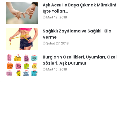
Aşk Acısı ile Başa Çıkmak Mümkün!
İşte Yolları…
Mart 12, 2018
Sağlıklı Zayıflama ve Sağlıklı Kilo
Verme
Şubat 27, 2018
Burçların Özellikleri, Uyumları, Özel
Sözleri, Aşk Durumu!
Mart 15, 2018
Beyazlatma Kitleri
Diş beyazlatma kitleri, evde dişlerinizi beyazlatmanın bir
yöntemidir. Diş hekimleri, daha iyi sonuçlar için daha
yüksek oranda ağartıcı içerdiklerinden, diş hekimine
verilmiş eve dönüş beyazlatma kitlerini önerir.