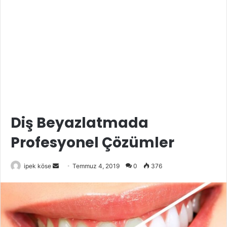
Diş Beyazlatmada
Profesyonel Çözümler
Bir
ipek köse
Temmuz 4, 2019
0
376
e-
posta
göndermek