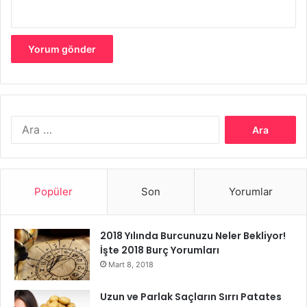
Güvenli Konum:
Bebeğinizi rahatlatıcı bir pozisyona
yerleştirin. Örneğin, uyurken veya emzirirken tırnak kesimi
yapabilirsiniz.
Dikkatli Kesim:
Tırnakların beyaz kısmından kesmeye özen
gösterin. Parmaklarınıza çok yakın kesmekten kaçının,
Arama:
çünkü bu yaralanmalara neden olabilir.
Törpüleme:
Kesilen tırnakların keskin köşelerini nazikçe
törpüleyerek pürüzsüz hale getirin.
Popüler
Son
Yorumlar
Sakinlik:
Bebeğiniz kesim sırasında hareket ederse sakin
2018 Yılında Burcunuzu Neler Bekliyor!
kalmaya çalışın ve hızlı hareketlerden kaçının.
İşte 2018 Burç Yorumları
Mart 8, 2018
Bebeklerin tırnakları ne zaman kesilir sorusu, bebeğinizin
bireysel ihtiyaçlarına bağlı olarak değişebilir. Bebeğinizin
Uzun ve Parlak Saçların Sırrı Patates