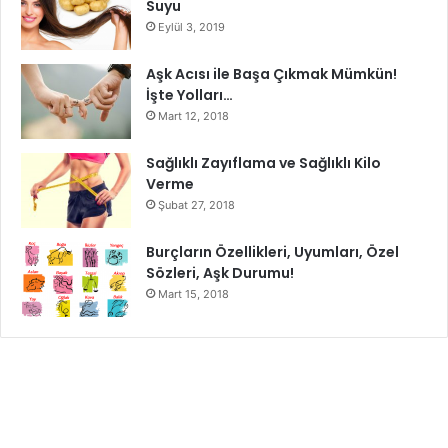
tırnaklarını düzenli olarak kontrol edin ve uzadıklarında
Suyu
kesmeye başlayın. Tırnak kesimi işlemini güvenli ve sakin
Eylül 3, 2019
bir şekilde gerçekleştirmek, bebeğinizin rahatlığı ve sağlığı
Aşk Acısı ile Başa Çıkmak Mümkün!
için önemlidir.
İşte Yolları…
Mart 12, 2018
Bebeklerin Tırnakları Ne Zaman Kesilir
Sağlıklı Zayıflama ve Sağlıklı Kilo
Verme
Şubat 27, 2018
Burçların Özellikleri, Uyumları, Özel
Sözleri, Aşk Durumu!
Mart 15, 2018