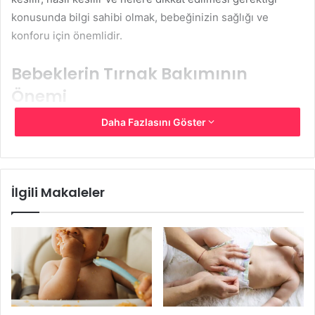
konusunda bilgi sahibi olmak, bebeğinizin sağlığı ve
konforu için önemlidir.
Bebeklerin Tırnak Bakımının
Önemi
Daha Fazlasını Göster
Bebeklerin tırnakları, doğumdan sonra hızla uzamaya
başlar. Uzayan tırnaklar, bebeklerin cildini çizebilir veya
kendilerine zarar verebilir. Aynı zamanda bebekler, ellerini
sık sık yüzlerine götürdükleri için tırnak altında bakteri ve
İlgili Makaleler
kir birikebilir. Bu nedenle bebeklerin tırnak bakımı, hijyenik
ve güvenli bir şekilde yapılmalıdır.