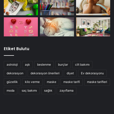
Etiket Bulutu
astroloji
aşk
beslenme
burçlar
cilt bakımı
dekorasyon
dekorasyon önerileri
diyet
Ev dekorasyonu
güzellik
kilo verme
maske
maske tarifi
maske tarifleri
moda
saç bakımı
sağlık
zayıflama