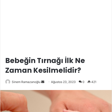
Bebeğin Tırnağı İlk Ne
Zaman Kesilmelidir?
Bir
Sinem Ramazanoğlu
Ağustos 23, 2023
0
421
e-
posta
göndermek