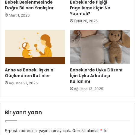
Bebek Beslenmesinde
Bebeklerde Pişiği
Doğru Bilinen Yanlışlar
Engellemek İçin Ne
Yapmalı?
Mart 1, 2026
Eylül 26, 2025
Bebeğin Tırnağı İlk Ne Zaman Kesilmelidir
Bebeklerin Tırnakları Ne Zaman
Kesilir
Anne ve Bebek İlişkisini
Bebeklerde Uyku Düzeni
Güçlendiren Rutinler
İçin Uyku Arkadaşı
Kullanımı
Bebeklerin tırnaklarını ne zaman kesmeniz gerektiği,
Ağustos 27, 2025
Ağustos 13, 2025
bebeğinizin tırnaklarının uzama hızına ve aktivitelerine
bağlı olarak değişebilir. Genellikle bebeklerin tırnaklarını
ilk kez 2 ila 3 hafta arasında kesmeye başlamanız önerilir.
Bir yanıt yazın
Bu süre zarfında bebeklerin tırnakları yumuşak ve esnek
olabilir, bu da kesmeyi kolaylaştırabilir.
E-posta adresiniz yayınlanmayacak.
Gerekli alanlar
*
ile