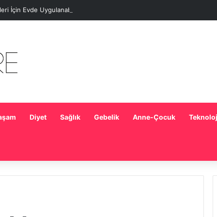
eleri İçin Evde Uygulanabilecek Basit Maskeler
aşam
Diyet
Sağlık
Gebelik
Anne-Çocuk
Teknoloj