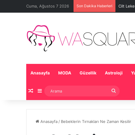
Cuma, Ağustos 7 2026
Son Dakika Haberleri
Cilt Lek
Anasayfa
MODA
Güzellik
Astroloji
Y
Rastgele Makale
Kenar Bölmesi
Arama
Anasayfa
/
Bebeklerin Tırnakları Ne Zaman Kesilir