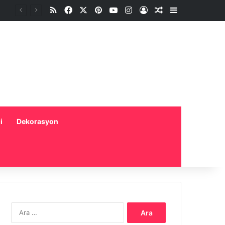
RSS
Facebook
X
Pinterest
YouTube
Instagram
Oturum aç
Rastgele Makale
Kenar Bölme
i
Dekorasyon
Arama: