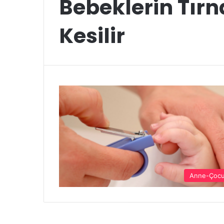
Bebeklerin Tır
Kesilir
Anne-Çoc