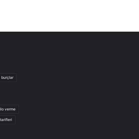
burçlar
ilo verme
arifleri