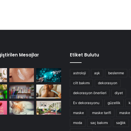
iştirilen Mesajlar
Etiket Bulutu
astroloji
aşk
beslenme
cilt bakımı
dekorasyon
dekorasyon önerileri
diyet
Ev dekorasyonu
güzellik
k
maske
maske tarifi
maske t
moda
saç bakımı
sağlık