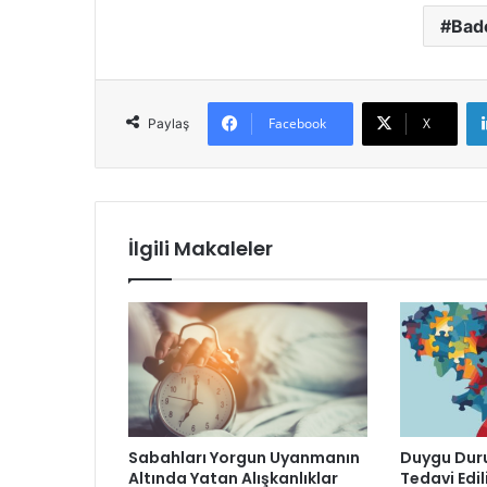
Bade
Facebook
X
Paylaş
İlgili Makaleler
Sabahları Yorgun Uyanmanın
Duygu Duru
Altında Yatan Alışkanlıklar
Tedavi Edil