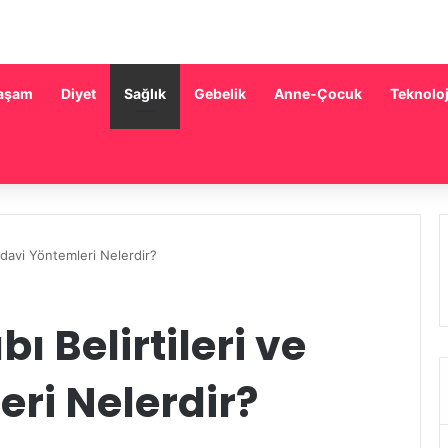
aşam
Diyet
Sağlık
Gebelik
Anne-Çocuk
Teknoloj
Tedavi Yöntemleri Nelerdir?
ı Belirtileri ve
ri Nelerdir?