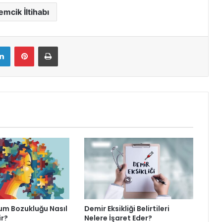
mcik İltihabı
LinkedIn
Pinterest
Yazdır
m Bozukluğu Nasıl
Demir Eksikliği Belirtileri
ir?
Nelere İşaret Eder?