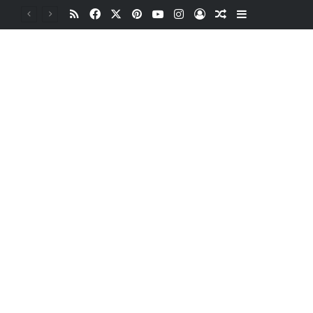
RSS
Facebook
X
Pinterest
YouTube
Instagram
Oturum aç
Rastgele Makale
Kenar Bölme