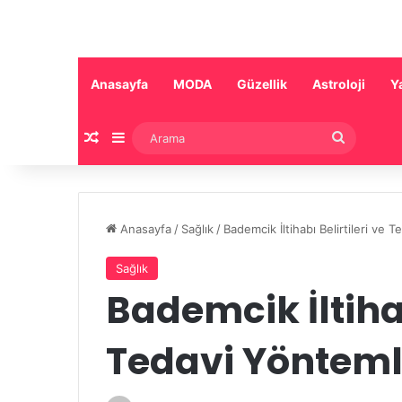
Anasayfa
MODA
Güzellik
Astroloji
Y
Rastgele Makale
Kenar Bölmesi
Arama
Anasayfa
/
Sağlık
/
Bademcik İltihabı Belirtileri ve 
Sağlık
Bademcik İltihab
Tedavi Yöntemle