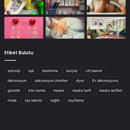
Etiket Bulutu
astroloji
aşk
beslenme
burçlar
cilt bakımı
dekorasyon
dekorasyon önerileri
diyet
Ev dekorasyonu
güzellik
kilo verme
maske
maske tarifi
maske tarifleri
moda
saç bakımı
sağlık
zayıflama