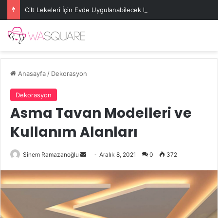
Cilt Lekeleri İçin Evde Uygulanabilecek Basit Maskeler
Anasayfa
/
Dekorasyon
Dekorasyon
Asma Tavan Modelleri ve
Kullanım Alanları
Bir
Sinem Ramazanoğlu
Aralık 8, 2021
0
372
e-
posta
göndermek