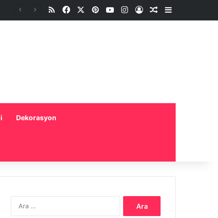
RSS
Facebook
X
Pinterest
YouTube
Instagram
Oturum aç
Rastgele Makale
Kenar Bölme
i
Dekorasyon
Arama: