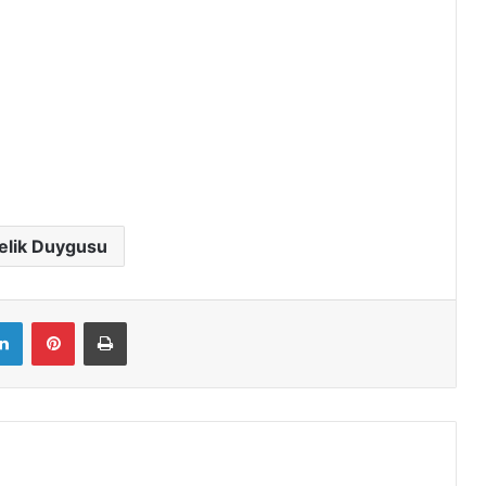
elik Duygusu
LinkedIn
Pinterest
Yazdır