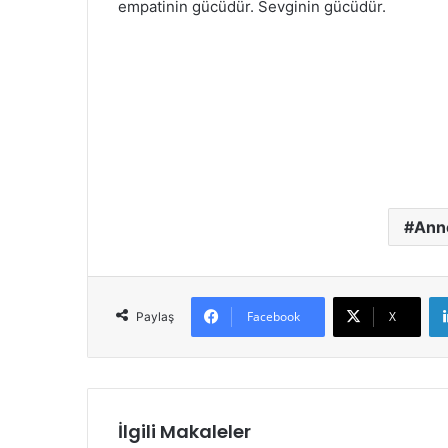
empatinin gücüdür. Sevginin gücüdür.
Ann
Facebook
X
Paylaş
İlgili Makaleler