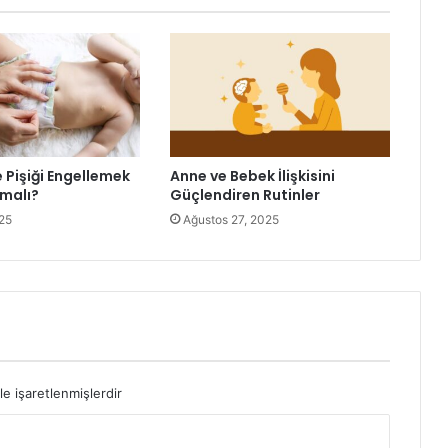
 Pişiği Engellemek
Anne ve Bebek İlişkisini
pmalı?
Güçlendiren Rutinler
025
Ağustos 27, 2025
le işaretlenmişlerdir