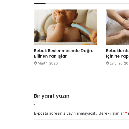
Bebek Beslenmesinde Doğru
Bebeklerde
Bilinen Yanlışlar
İçin Ne Ya
Mart 1, 2026
Eylül 26, 2
Bir yanıt yazın
E-posta adresiniz yayınlanmayacak.
Gerekli alanlar
*
i
Y