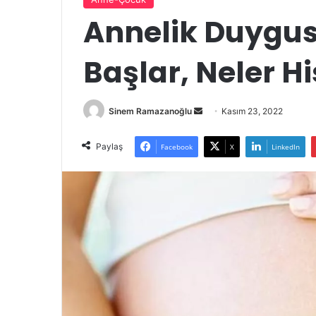
Annelik Duygu
Başlar, Neler Hi
Bir
Sinem Ramazanoğlu
Kasım 23, 2022
e-
posta
Paylaş
Facebook
X
LinkedIn
göndermek