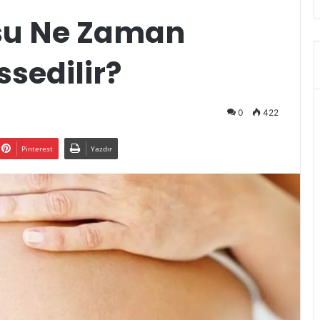
su Ne Zaman
ssedilir?
0
422
Pinterest
Yazdır