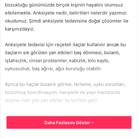
bozukluğu günümüzde birçok kişinin hayatını olumsuz
etkilemekte. Anksiyete nedir, belirtileri nelerdir yazımızı
okudunuz. Şimdi anksiyete tedavisine doğal çözümler ile
karşınızdayız.
Anksiyete tedavisi için reçeteli ilaçlar kullanılır ancak bu
ilaçların sık görülen yan etkileri baş dönmesi, bulantı,
iştahsızlık, cinsel problemler, kabızlık, kilo kaybı,
uykusuzluk, baş ağrısı, ağız kuruluğu olabilir.
Ayrıca bu ilaçlar bulanık görme, terleme, uyku sorunları,
bozulmuş koordinasyon, karışıklık ve yaşlı hastalarda
düşme riski gibi yan etkiler ile birlikte gelir.
Neyse ki, tüm bu etkilere maruz kalmamak için
Daha Fazlasını Göster
deneyebileceğiniz için doğal ilaçlar var.