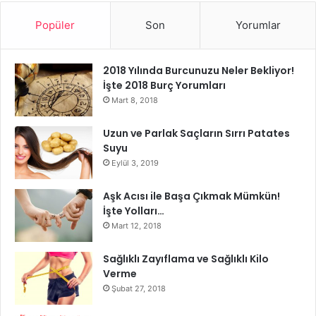
Yeşil Yapraklılar ( ıspanak, lahana, pazı ve lahana gibi)
Popüler
Son
Yorumlar
Taze sebzeler (kereviz, Çin lahanası, brokoli, pancar ve
enginar gibi)
2018 Yılında Burcunuzu Neler Bekliyor!
İşte 2018 Burç Yorumları
Taze meyveler (yaban mersini, ananas, muz ve incir gibi)
Mart 8, 2018
Deniz sebzeleri
Uzun ve Parlak Saçların Sırrı Patates
Suyu
Eylül 3, 2019
Sağlıklı yağlar (avokado, hindistancevizi yağı ve zeytinyağı
gibi)
Aşk Acısı ile Başa Çıkmak Mümkün!
İşte Yolları…
Fasulye (örneğin siyah fasulye, nohut ve bakla)
Mart 12, 2018
Baklagiller (mercimek ve bezelye gibi)
Sağlıklı Zayıflama ve Sağlıklı Kilo
Verme
Şubat 27, 2018
Fındık (ceviz, badem ve kaju gibi)