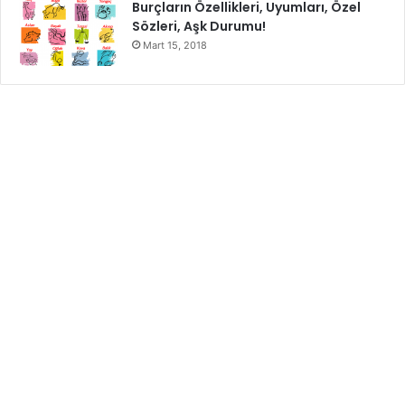
Burçların Özellikleri, Uyumları, Özel
Tohumlar (keten tohumu, chia tohumu, kenevir tohumu ve
Sözleri, Aşk Durumu!
kabak çekirdeği dahil)
Mart 15, 2018
Rafine edilmemiş tahıllar (farro, quinoa ve arpa gibi )
Şekerli ve İşlenmiş Gıdalardan Kaçının