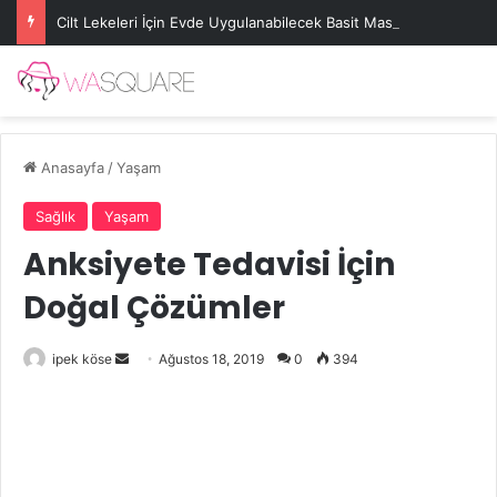
Cilt Lekeleri İçin Evde Uygulanabilecek Basit Maskeler
Anasayfa
/
Yaşam
Sağlık
Yaşam
Anksiyete Tedavisi İçin
Doğal Çözümler
Bir
ipek köse
Ağustos 18, 2019
0
394
e-
posta
göndermek