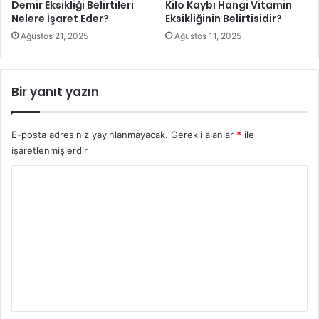
Demir Eksikliği Belirtileri
Kilo Kaybı Hangi Vitamin
Nelere İşaret Eder?
Eksikliğinin Belirtisidir?
Ağustos 21, 2025
Ağustos 11, 2025
Bir yanıt yazın
E-posta adresiniz yayınlanmayacak.
Gerekli alanlar
*
ile
işaretlenmişlerdir
Y
o
r
Anti-enflamatuar yiyecekleri yemek, anksiyete için doğal
bir çözüm olabilir, çünkü nörotransmiterler için ruh halinizi
u
ve stres yanıtınızı sentezleyen ve dengeleyen için
m
önemlidir. Ayrıca, sağlıklı yağlar, rafine edilmemiş
*
karbonhidratlar ve yağsız proteinleri yemek de önemlidir.
Anksiyete semptomlarını iyileştirmek için diyetinize B