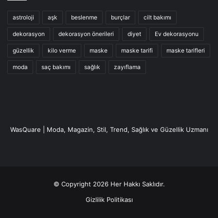
astroloji
aşk
beslenme
burçlar
cilt bakımı
dekorasyon
dekorasyon önerileri
diyet
Ev dekorasyonu
güzellik
kilo verme
maske
maske tarifi
maske tarifleri
moda
saç bakımı
sağlık
zayıflama
WasQuare | Moda, Magazin, Stil, Trend, Sağlık ve Güzellik Uzmanı
© Copyright 2026 Her Hakkı Saklıdır.
Gizlilik Politikası