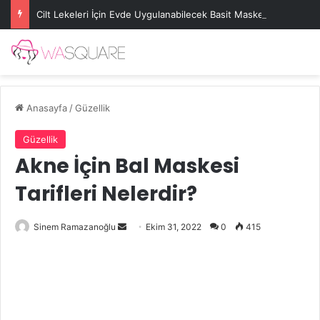
Cilt Lekeleri İçin Evde Uygulanabilecek Basit Maskeler
Anasayfa
/
Güzellik
Güzellik
Akne İçin Bal Maskesi
Tarifleri Nelerdir?
Bir
Sinem Ramazanoğlu
Ekim 31, 2022
0
415
e-
posta
göndermek