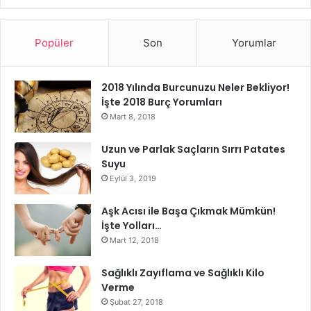
Popüler
Son
Yorumlar
Akne İçin Bal Maskesi
2018 Yılında Burcunuzu Neler Bekliyor!
İşte 2018 Burç Yorumları
Mart 8, 2018
Uzun ve Parlak Saçların Sırrı Patates
Suyu
Eylül 3, 2019
Aşk Acısı ile Başa Çıkmak Mümkün!
İşte Yolları…
Mart 12, 2018
Sağlıklı Zayıflama ve Sağlıklı Kilo
Verme
Şubat 27, 2018