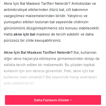
Akne İçin Bal Maskesi Tarifleri Nelerdir? Antioksidan ve
antimikrobiyal etkilerinden ötürü bal, cilt bakımının
vazgeçilmez malzemelerinden biridir. Yatıştırıcı ve
yumuşatıcı etkileri bulunan bal sayesinde cildinizin
görünümünü düzgünleştirmeniz söz konusu olabilecektir.
Hatta
akne için bal
maskesi de tercih edebilir ve daha
pürüzsüz bir cilde kavuşabilirsiniz.
Akne İçin Bal Maskesi Tarifleri Nelerdir?
Bal, kullanılan
diğer akne ilaçlarıyla etkileşime girmemesinden dolayı da
sıklıkla tercih edilen bir malzemedir. Bu yüzden topikal
kullanım için son derece güvenlidir. Peki, akne için bal
kullanımı nasıl olmalıdır? Bal sayesinde hangi avantajları
elde edebilirsiniz?
Zerdeçal ve Bal Maskesi
Daha Fazlasını Göster
Bilindiği üzere zerdeçal iyileştirici ve antiseptik özellikleri