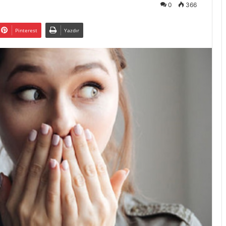
0
366
Pinterest
Yazdır