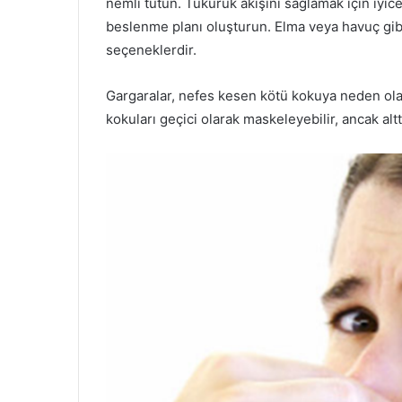
nemli tutun. Tükürük akışını sağlamak için iyi
beslenme planı oluşturun. Elma veya havuç gibi
seçeneklerdir.
Gargaralar, nefes kesen kötü kokuya neden olan
kokuları geçici olarak maskeleyebilir, ancak alt