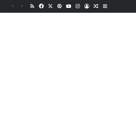
RSS
Facebook
X
Pinterest
YouTube
Instagram
Oturum aç
Rastgele Makale
Kenar Bölme