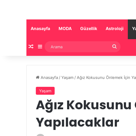
Anasayfa
MODA
Güzellik
Astroloji
Y
Rastgele Makale
Kenar Bölmesi
Arama
Anasayfa
/
Yaşam
/
Ağız Kokusunu Önlemek İçin Yap
Yaşam
Ağız Kokusunu 
Yapılacaklar