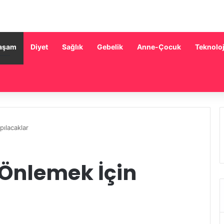
aşam
Diyet
Sağlık
Gebelik
Anne-Çocuk
Teknoloj
ılacaklar
Önlemek İçin