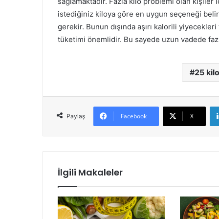
sağlamaktadır. Fazla kilo problemi olan kişiler
istediğiniz kiloya göre en uygun seçeneği beli
gerekir. Bunun dışında aşırı kalorili yiyecekler
tüketimi önemlidir. Bu sayede uzun vadede fa
25 kil
Facebook
X
Paylaş
İlgili Makaleler