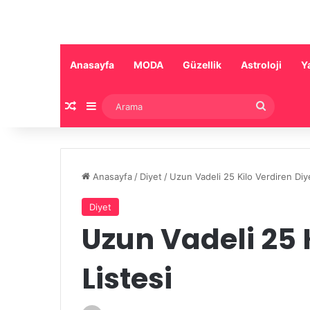
Anasayfa
MODA
Güzellik
Astroloji
Y
Rastgele Makale
Kenar Bölmesi
Arama
Anasayfa
/
Diyet
/
Uzun Vadeli 25 Kilo Verdiren Diye
Diyet
Uzun Vadeli 25 
Listesi