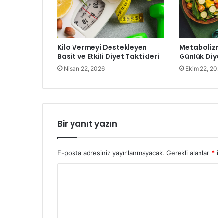
Kilo Vermeyi Destekleyen
Metabolizm
Basit ve Etkili Diyet Taktikleri
Günlük Diye
Nisan 22, 2026
Ekim 22, 20
Bir yanıt yazın
E-posta adresiniz yayınlanmayacak.
Gerekli alanlar
*
i
Y
o
r
u