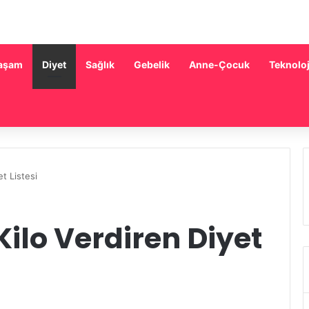
aşam
Diyet
Sağlık
Gebelik
Anne-Çocuk
Teknoloj
t Listesi
Kilo Verdiren Diyet