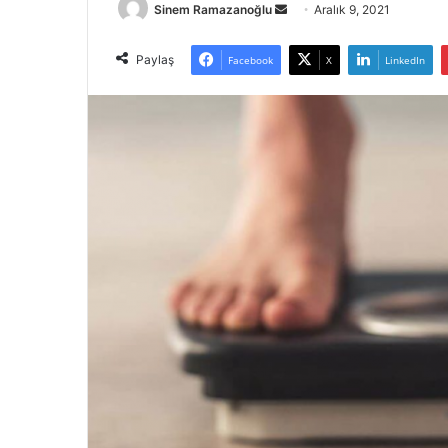
Bir
Sinem Ramazanoğlu
Aralık 9, 2021
e-
posta
Paylaş
Facebook
X
LinkedIn
göndermek