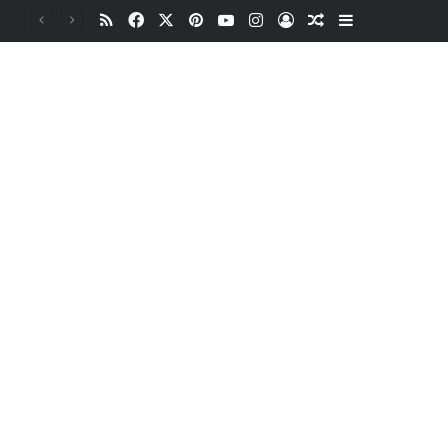
RSS
Facebook
X
Pinterest
YouTube
Instagram
Oturum aç
Rastgele Makale
Kenar Bölme