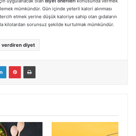
 için uygulanacak olan
diyet önerileri
konusunda vermek
rlemek mümkündür. Gün içinde yeterli kalori alınması
i tercih etmek yerine düşük kaloriye sahip olan gıdaların
zla kilolardan sorunsuz şekilde kurtulmak mümkündür.
o verdiren diyet
LinkedIn
Pinterest
Yazdır