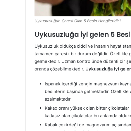
Uykusuzluğun Çaresi Olan 5 Besin Hangileridir1
Uykusuzluğa İyi gelen 5 Bes
Uykusuzluk oldukça ciddi ve insanın hayat sta
tamamen çaresiz bir durum değildir. Özellikle
gelmektedir. Uzman kontrolünde düzenli bir şe
oranda çözebilmektedir.
Uykusuzluğa iyi gele
Ispanak içerdiği zengin magnezyum kaynağ
besinlerin başında gelmektedir. Özellikle 
azalmaktadır.
Kakao oranı yüksek olan bitter çikolatala
katkısız olan çikolatalar bu anlamda oldukç
Kabak çekirdeği de magnezyum açısından 