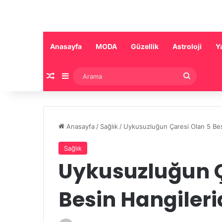
Anasayfa
MODA
Güzellik
Astroloji
Y
Rastgele Makale
Kenar Bölmesi
Arama
Anasayfa
/
Sağlık
/
Uykusuzluğun Çaresi Olan 5 Bes
Sağlık
Uykusuzluğun Ç
Besin Hangileri