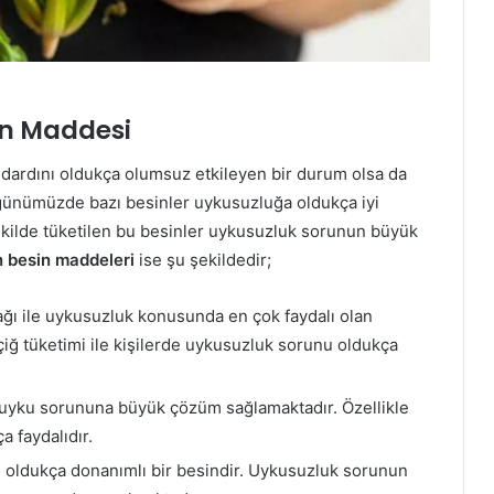
in Maddesi
ndardını oldukça olumsuz etkileyen bir durum olsa da
 günümüzde bazı besinler uykusuzluğa oldukça iyi
kilde tüketilen bu besinler uykusuzluk sorunun büyük
n besin maddeleri
ise şu şekildedir;
ı ile uykusuzluk konusunda en çok faydalı olan
çiğ tüketimi ile kişilerde uykusuzluk sorunu oldukça
r uyku sorununa büyük çözüm sağlamaktadır. Özellikle
a faydalıdır.
oldukça donanımlı bir besindir. Uykusuzluk sorunun