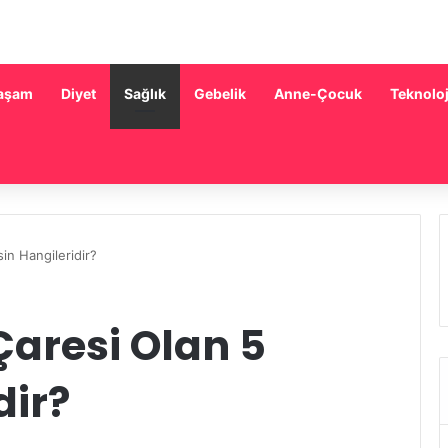
aşam
Diyet
Sağlık
Gebelik
Anne-Çocuk
Teknoloj
in Hangileridir?
aresi Olan 5
dir?