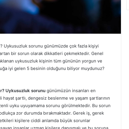
r? Uykusuzluk sorunu günümüzde çok fazla kişiyi
artan bir sorun olarak dikkatleri çekmektedir. Genel
naklanan uykusuzluk kişinin tüm gününün yorgun ve
uğa iyi gelen 5 besinin olduğunu biliyor muydunuz?
r?
Uykusuzluk sorunu
günümüzün insanları en
li hayat şartlı, dengesiz beslenme ve yaşam şartlarının
düzenli uyku uyuyamama sorunu görülmektedir. Bu sorun
 odlukça zor durumda bırakmaktadır. Gerek iş, gerek
tkileri kişilere ciddi anlamda büyük sorunlar
şayan insanlar uzman kişilere danışmalı ve bu soruna