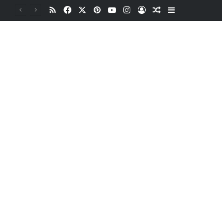
RSS
Facebook
X
Pinterest
YouTube
Instagram
Oturum aç
Rastgele Makale
Kenar Bölme